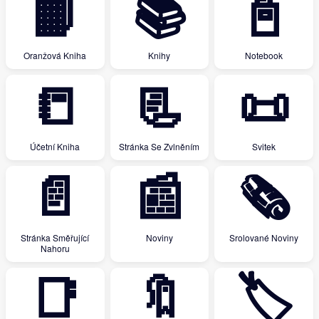
📙
📚
📓
Oranžová Kniha
Knihy
Notebook
📒
📃
📜
Účetní Kniha
Stránka Se Zvlněním
Svitek
📄
📰
🗞
Stránka Směřující
Noviny
Srolované Noviny
Nahoru
📑
🔖
🏷