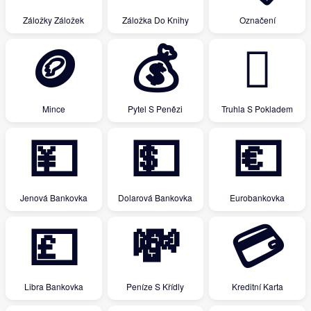
Záložky Záložek
Záložka Do Knihy
Označení
🪙
💰
🪎
Mince
Pytel S Penězi
Truhla S Pokladem
💴
💵
💶
Jenová Bankovka
Dolarová Bankovka
Eurobankovka
💷
💸
💳
Libra Bankovka
Peníze S Křídly
Kreditní Karta