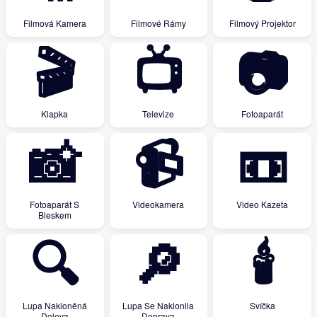
Filmová Kamera
Filmové Rámy
Filmový Projektor
🎬
📺
📷
Klapka
Televize
Fotoaparát
📸
📹
📼
Fotoaparát S
Videokamera
Video Kazeta
Bleskem
🔍
🔎
🕯
Lupa Nakloněná
Lupa Se Naklonila
Svíčka
Doleva
Doprava