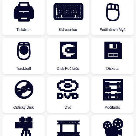
🖨
⌨
🖱
Tiskárna
Klávesnice
Počítačová Myš
🖲
💽
💾
Trackball
Disk Počítače
Disketa
💿
📀
🧮
Optický Disk
Dvd
Počitadlo
🎥
🎞
📽