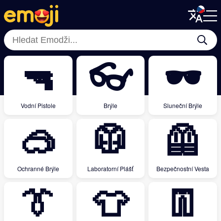
Menu
Menu
Close
Close
🔫
👓
🕶
Vodní Pistole
Brýle
Sluneční Brýle
🥽
🥼
🦺
Ochranné Brýle
Laboratorní Plášť
Bezpečnostní Vesta
👔
👕
👖