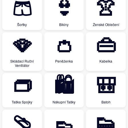
🩳
👙
👚
Šortky
Bikiny
Ženské Oblečení
🪭
👛
👜
Skládací Ruční
Peněženka
Kabelka
Ventilátor
👝
🛍
🎒
Taška Spojky
Nákupní Tašky
Batoh
🩴
👞
👟