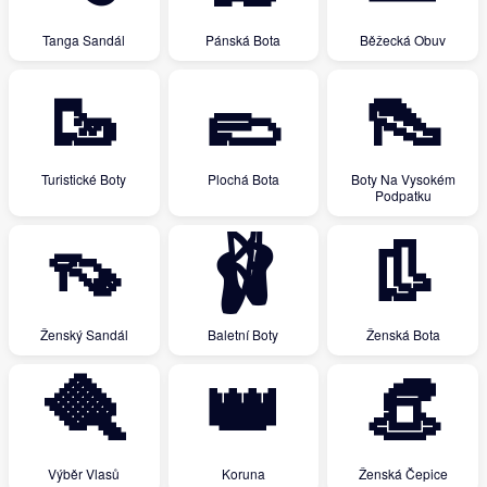
Tanga Sandál
Pánská Bota
Běžecká Obuv
🥾
🥿
👠
Turistické Boty
Plochá Bota
Boty Na Vysokém
Podpatku
👡
🩰
👢
Ženský Sandál
Baletní Boty
Ženská Bota
🪮
👑
👒
Výběr Vlasů
Koruna
Ženská Čepice