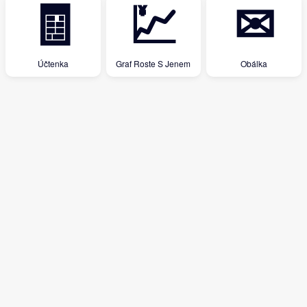
🧾
💹
✉
Účtenka
Graf Roste S Jenem
Obálka