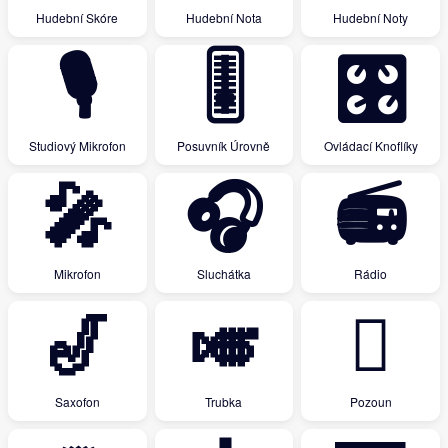
Hudební Skóre
Hudební Nota
Hudební Noty
🎙
🎚
🎛
Studiový Mikrofon
Posuvník Úrovně
Ovládací Knoflíky
🎤
🎧
📻
Mikrofon
Sluchátka
Rádio
🎷
🎺
🪊
Saxofon
Trubka
Pozoun