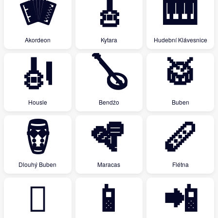
🪗
🎸
🎹
Akordeon
Kytara
Hudební Klávesnice
🎻
🪕
🥁
Housle
Bendžo
Buben
🪘
🪇
🪈
Dlouhý Buben
Maracas
Flétna
🪉
📱
📲