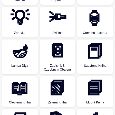
💡
🔦
🏮
Žárovka
Svítilna
Červená Lucerna
🪔
📔
📕
Lampa Diya
Zápisník S
Uzavřená Kniha
Ozdobným Obalem
📖
📗
📘
Otevřená Kniha
Zelená Kniha
Modrá Kniha