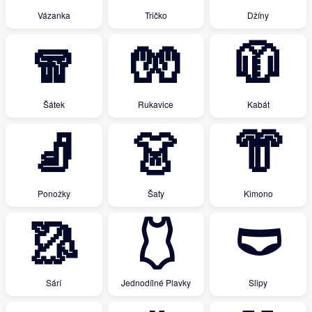
Vázanka
Tričko
Džíny
🧣
🧤
🧥
Šátek
Rukavice
Kabát
🧦
👗
👘
Ponožky
Šaty
Kimono
🥻
🩱
🩲
Sárí
Jednodílné Plavky
Slipy