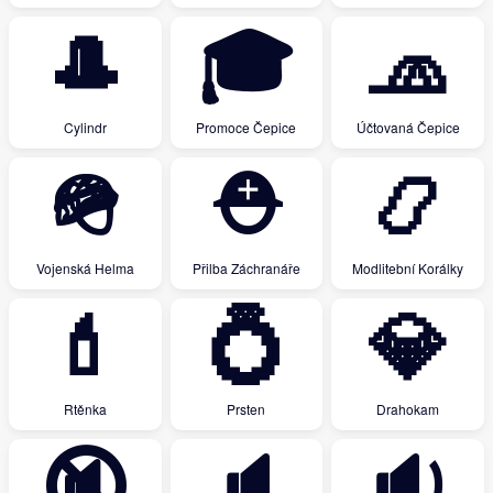
🎩
🎓
🧢
Cylindr
Promoce Čepice
Účtovaná Čepice
🪖
⛑
📿
Vojenská Helma
Přilba Záchranáře
Modlitební Korálky
💄
💍
💎
Rtěnka
Prsten
Drahokam
🔇
🔈
🔉