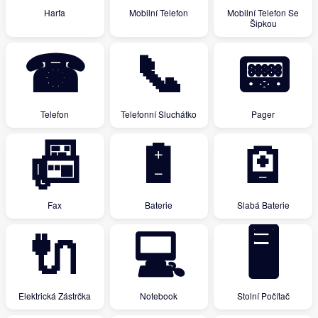
Harfa
Mobilní Telefon
Mobilní Telefon Se
Šipkou
☎
📞
📟
Telefon
Telefonní Sluchátko
Pager
📠
🔋
🪫
Fax
Baterie
Slabá Baterie
🔌
💻
🖥
Elektrická Zástrčka
Notebook
Stolní Počítač