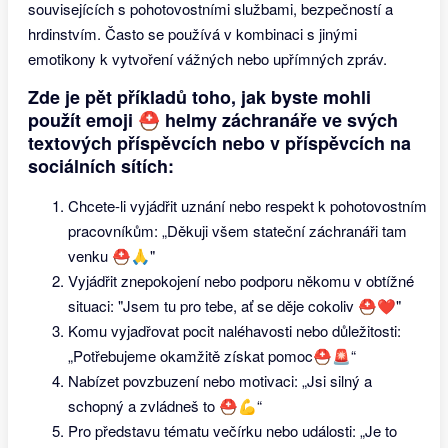
souvisejících s pohotovostními službami, bezpečností a
hrdinstvím. Často se používá v kombinaci s jinými
emotikony k vytvoření vážných nebo upřímných zpráv.
Zde je pět příkladů toho, jak byste mohli
použít emoji ⛑ helmy záchranáře ve svých
textových příspěvcích nebo v příspěvcích na
sociálních sítích:
Chcete-li vyjádřit uznání nebo respekt k pohotovostním
pracovníkům: „Děkuji všem stateční záchranáři tam
venku ⛑🙏"
Vyjádřit znepokojení nebo podporu někomu v obtížné
situaci: "Jsem tu pro tebe, ať se děje cokoliv ⛑❤️"
Komu vyjadřovat pocit naléhavosti nebo důležitosti:
„Potřebujeme okamžitě získat pomoc⛑🚨“
Nabízet povzbuzení nebo motivaci: „Jsi silný a
schopný a zvládneš to ⛑💪“
Pro představu tématu večírku nebo události: „Je to