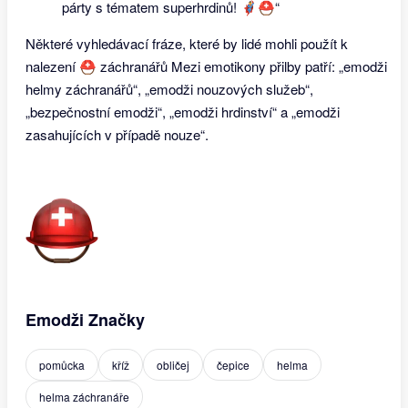
párty s tématem superhrdinů! 🦸‍♂️⛑“
Některé vyhledávací fráze, které by lidé mohli použít k
nalezení ⛑ záchranářů Mezi emotikony přilby patří: „emodži
helmy záchranářů“, „emodži nouzových služeb“,
„bezpečnostní emodži“, „emodži hrdinství“ a „emodži
zasahujících v případě nouze“.
Emodži Značky
pomůcka
kříž
obličej
čepice
helma
helma záchranáře