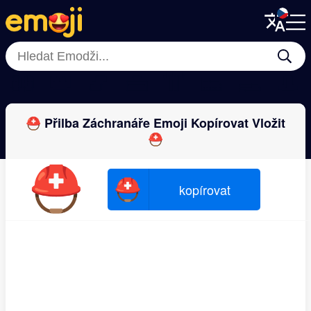
Menu
Menu
Close
Close
🧤
👑
📿
👜
👘
👟
🥿
🎩
⛑ Přilba Záchranáře Emoji Kopírovat Vložit
⛑
⛑
⛑
kopírovat