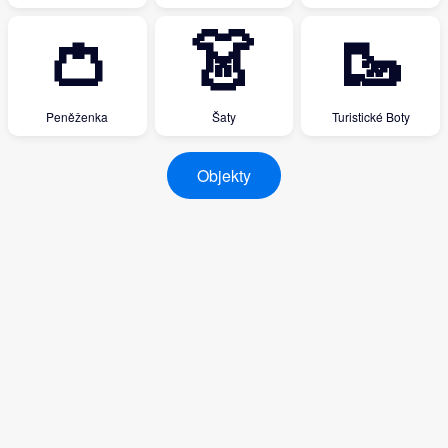
👛
👗
🥾
Peněženka
Šaty
Turistické Boty
Objekty