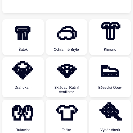
🧣
🥽
👘
Šátek
Ochranné Brýle
Kimono
💎
🪭
👟
Drahokam
Skládací Ruční
Běžecká Obuv
Ventilátor
🧤
👕
🪮
Rukavice
Tričko
Výběr Vlasů