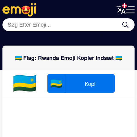
Menu
Menu
Close
Close
🇨🇰
🇰🇿
🇺🇬
🇵🇱
🇻🇺
🇹🇩
🇩🇿
🇨
🇷🇼 Flag: Rwanda Emoji Kopier Indsæt 🇷🇼
🇷🇼
🇷🇼
Kopi