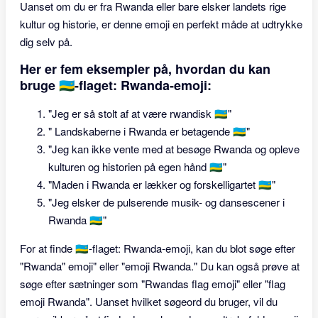
Uanset om du er fra Rwanda eller bare elsker landets rige
kultur og historie, er denne emoji en perfekt måde at udtrykke
dig selv på.
Her er fem eksempler på, hvordan du kan
bruge 🇷🇼-flaget: Rwanda-emoji:
"Jeg er så stolt af at være rwandisk 🇷🇼"
" Landskaberne i Rwanda er betagende 🇷🇼"
"Jeg kan ikke vente med at besøge Rwanda og opleve
kulturen og historien på egen hånd 🇷🇼"
"Maden i Rwanda er lækker og forskelligartet 🇷🇼"
"Jeg elsker de pulserende musik- og dansescener i
Rwanda 🇷🇼"
For at finde 🇷🇼-flaget: Rwanda-emoji, kan du blot søge efter
"Rwanda" emoji" eller "emoji Rwanda." Du kan også prøve at
søge efter sætninger som "Rwandas flag emoji" eller "flag
emoji Rwanda". Uanset hvilket søgeord du bruger, vil du