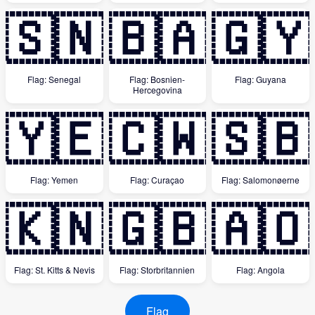
🇸🇳
🇧🇦
🇬🇾
Flag: Senegal
Flag: Bosnien-
Flag: Guyana
Hercegovina
🇾🇪
🇨🇼
🇸🇧
Flag: Yemen
Flag: Curaçao
Flag: Salomonøerne
🇰🇳
🇬🇧
🇦🇴
Flag: St. Kitts & Nevis
Flag: Storbritannien
Flag: Angola
Flag