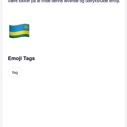
være sikker på at finde denne levende og udtryksfulde emoji.
Emoji Tags
flag