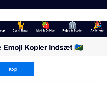
rop
Dyr & Natur
Mad & Drikke
Rejse & Steder
Aktiviteter
 Emoji Kopier Indsæt 🇸🇧
Kopi