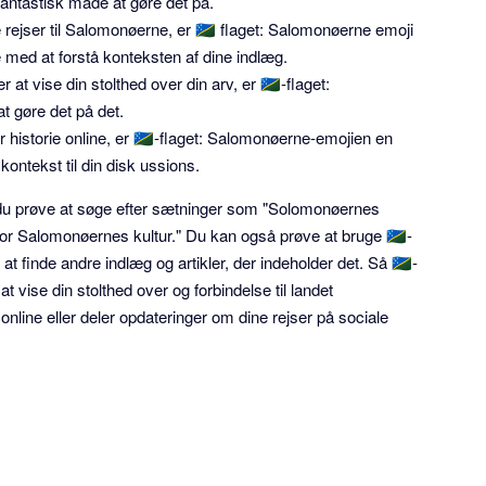
fantastisk måde at gøre det på.
e rejser til Salomonøerne, er 🇸🇧 flaget: Salomonøerne emoji
e med at forstå konteksten af dine indlæg.
t vise din stolthed over din arv, er 🇸🇧-flaget:
 gøre det på det.
 historie online, er 🇸🇧-flaget: Salomonøerne-emojien en
 kontekst til din disk ussions.
n du prøve at søge efter sætninger som "Solomonøernes
 for Salomonøernes kultur." Du kan også prøve at bruge 🇸🇧-
 finde andre indlæg og artikler, der indeholder det. Så 🇸🇧-
 vise din stolthed over og forbindelse til landet
ine eller deler opdateringer om dine rejser på sociale