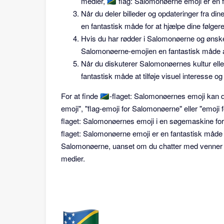
medier, 🇸🇧 flag: Salomonøerne emoji er en 
Når du deler billeder og opdateringer fra din
en fantastisk måde for at hjælpe dine følger
Hvis du har rødder i Salomonøerne og ønsker a
Salomonøerne-emojien en fantastisk måde at
Når du diskuterer Salomonøernes kultur eller
fantastisk måde at tilføje visuel interesse og
For at finde 🇸🇧-flaget: Salomonøernes emoji ka
emoji", "flag-emoji for Salomonøerne" eller "emoji
flaget: Salomonøernes emoji i en søgemaskine for at
flaget: Salomonøerne emoji er en fantastisk måde at
Salomonøerne, uanset om du chatter med venner onl
medier.