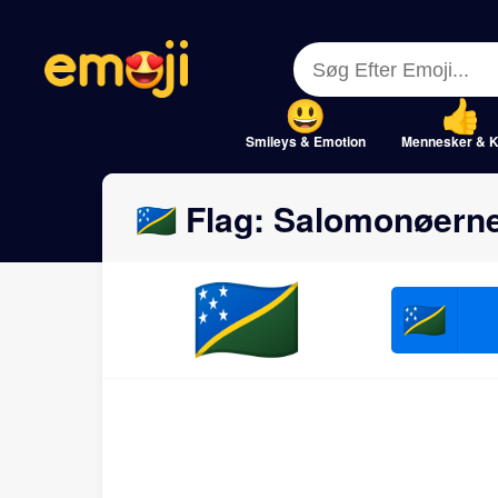
Menu
Menu
Close
Close
Smileys & Emotion
Mennesker & K
🇸🇧 Flag: Salomonøerne
🇸🇧
🇸🇧