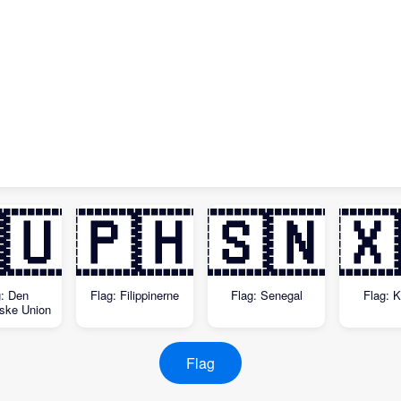
🇺
🇵🇭
🇸🇳
🇽
g: Den
Flag: Filippinerne
Flag: Senegal
Flag: 
ske Union
Flag