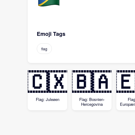
Emoji Tags
flag
🇨🇽
🇧🇦

Flag: Juleøen
Flag: Bosnien-
Fla
Hercegovina
Europæi