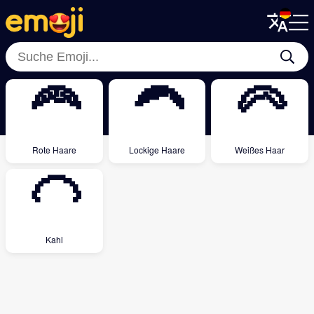
Menu
Menu
Close
Close
🦰
🦱
🦳
Rote Haare
Lockige Haare
Weißes Haar
🦲
Kahl