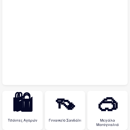
🛍
👡
🥽
Τσάντες Αγορών
Γυναικείο Σανδάλι
Μεγάλα
Ματογυαλιά