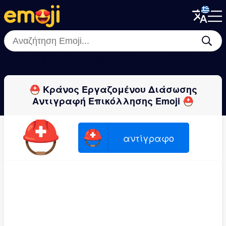
Menu
Menu
Close
Close
🥻
🛍
👓
🧣
🥼
👛
👗
🧤
⛑ Κράνος Εργαζομένου Διάσωσης
Αντιγραφή Επικόλλησης Emoji ⛑
⛑
⛑
αντίγραφο