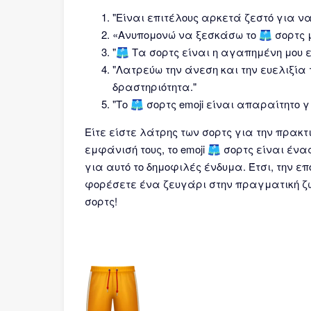
"Είναι επιτέλους αρκετά ζεστό για να
«Ανυπομονώ να ξεσκάσω το 🩳 σορτς 
"🩳 Τα σορτς είναι η αγαπημένη μου 
"Λατρεύω την άνεση και την ευελιξία 
δραστηριότητα."
"Το 🩳 σορτς emoji είναι απαραίτητο γ
Είτε είστε λάτρης των σορτς για την πρακ
εμφάνισή τους, το emoji 🩳 σορτς είναι ένα
για αυτό το δημοφιλές ένδυμα. Έτσι, την ε
φορέσετε ένα ζευγάρι στην πραγματική ζωή
σορτς!