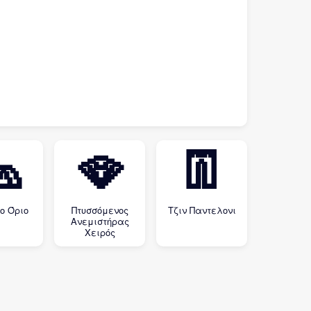

🪭
👖
ο Όριο
Πτυσσόμενος
Τζιν Παντελονι
Ανεμιστήρας
Χειρός