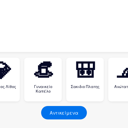
💎
👒
🎒

ος Λίθος
Γυναικείο
Σακιδιο Πλατης
Ανώτατ
Καπέλο
Αντικείμενα