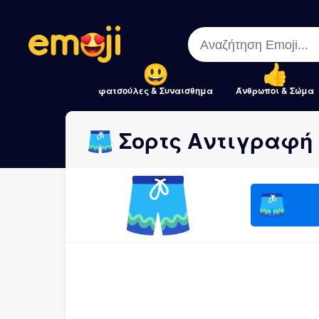
Menu
Menu
Close
Close
φατσούλες & Συναισθημα
Άνθρωποι & Σώμα
🩳 Σορτς Αντιγραφή
🩳
🩳