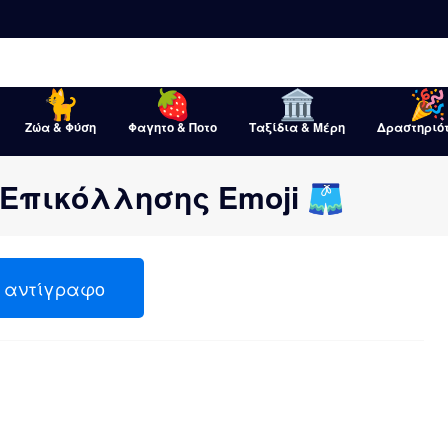
Ζώα & Φύση
Φαγητο & Ποτο
Ταξίδια & Μέρη
Δραστηριό
 Επικόλλησης Emoji 🩳
αντίγραφο