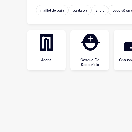
maillot de bain
pantalon
short
sous-vêtem
👖
⛑
Jeans
Casque De
Chauss
Secouriste