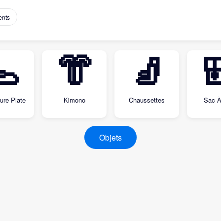
ents
🥿
👘
🧦

ure Plate
Kimono
Chaussettes
Sac À
Objets