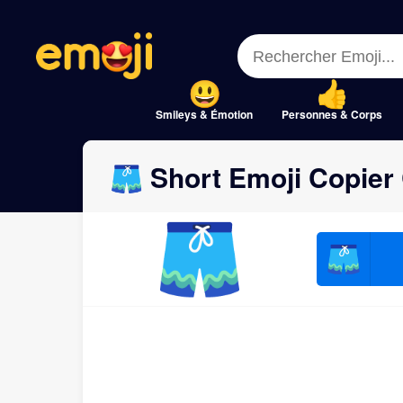
Menu
Menu
Close
Close
Smileys & Émotion
Personnes & Corps
🩳 Short Emoji Copier 
🩳
🩳