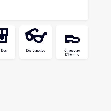

👓
👞
 Dos
Des Lunettes
Chaussure
D'Homme