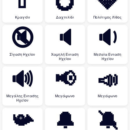
💄
💍
💎
Κραγιόν
Δαχτυλίδι
Πολύτιμος Λίθος
🔇
🔈
🔉
Σίγαση Ηχείου
Χαμηλή Ένταση
Μεσαία Ένταση
Ηχείου
Ηχείου
🔊
📢
📣
Μεγάλης Έντασης
Μεγάφωνο
Μεγάφωνο
Ηχείου
📯
🔔
🔕