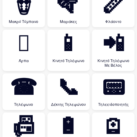
🪘
🪇
🪈
Μακρύ Τύμπανο
Μαράκες
Φλάουτο
🪉
📱
📲
Άρπα
Κινητό Τηλέφωνο
Κινητό Τηλέφωνο
Με Βέλος
☎
📞
📟
Τηλέφωνο
Δέκτης Τηλεφώνου
Τηλεειδοποιητής
📠
🔋
🪫