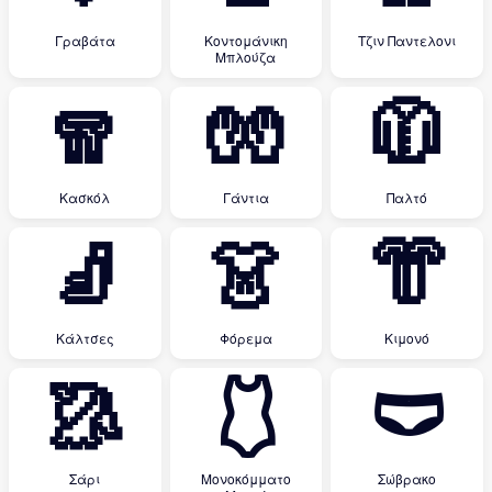
Γραβάτα
Κοντομάνικη
Τζιν Παντελονι
Μπλούζα
🧣
🧤
🧥
Κασκόλ
Γάντια
Παλτό
🧦
👗
👘
Κάλτσες
Φόρεμα
Κιμονό
🥻
🩱
🩲
Σάρι
Μονοκόμματο
Σώβρακο