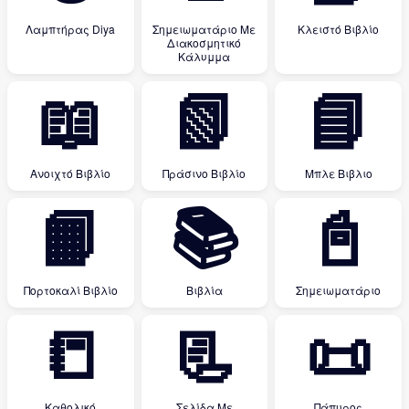
Λαμπτήρας Diya
Σημειωματάριο Με
Κλειστό Βιβλίο
Διακοσμητικό
Κάλυμμα
📖
📗
📘
Ανοιχτό Βιβλίο
Πράσινο Βιβλίο
Μπλε Βιβλιο
📙
📚
📓
Πορτοκαλί Βιβλίο
Βιβλία
Σημειωματάριο
📒
📃
📜
Καθολικό
Σελίδα Με
Πάπυρος