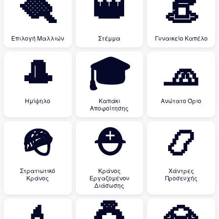
🪮
👑
👒
Επιλογή Μαλλιών
Στέμμα
Γυναικείο Καπέλο
🎩
🎓
🧢
Ημίψηλο
Καπάκι
Ανώτατο Όριο
Αποφοίτησης
🪖
⛑
📿
Στρατιωτικό
Κράνος
Χάντρες
Κράνος
Εργαζομένου
Προσευχής
Διάσωσης