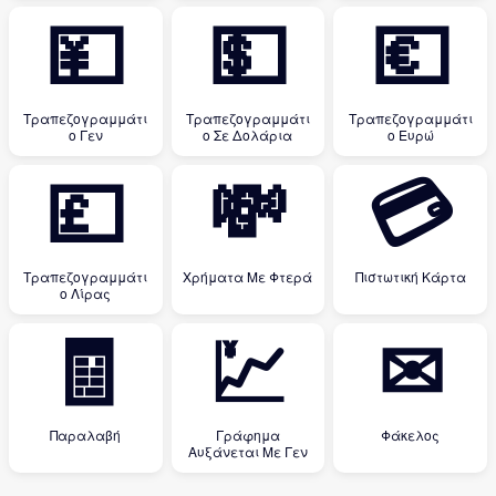
💴
💵
💶
Τραπεζογραμμάτι
Τραπεζογραμμάτι
Τραπεζογραμμάτι
ο Γεν
ο Σε Δολάρια
ο Ευρώ
💷
💸
💳
Τραπεζογραμμάτι
Χρήματα Με Φτερά
Πιστωτική Κάρτα
ο Λίρας
🧾
💹
✉
Παραλαβή
Γράφημα
Φάκελος
Αυξάνεται Με Γεν