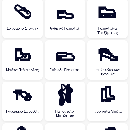
🩴
👞
👟
Σανδάλια Στρινγκ
Ανδρικό Παπούτσι
Παπούτσια
Τρεξίματος
🥾
🥿
👠
Μπότα Πεζοπορίας
Επίπεδο Παπούτσι
Ψηλοτάκουνα
Παπούτσι
👡
🩰
👢
Γυναικείο Σανδάλι
Παπουτσια
Γυναικεία Μπότα
Μπαλετου