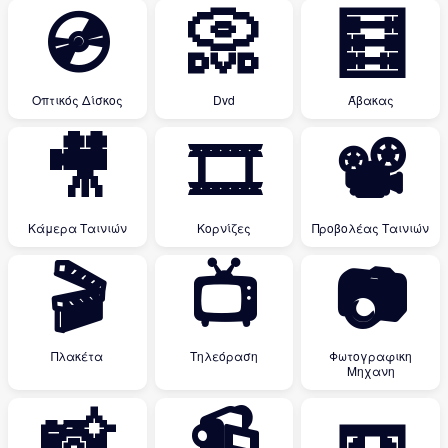
💿
📀
🧮
Οπτικός Δίσκος
Dvd
Άβακας
🎥
🎞
📽
Κάμερα Ταινιών
Κορνίζες
Προβολέας Ταινιών
🎬
📺
📷
Πλακέτα
Τηλεόραση
Φωτογραφικη
Μηχανη
📸
📹
📼