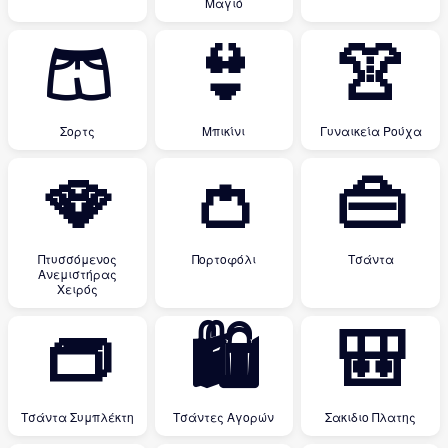
Μαγιό
🩳
👙
👚
Σορτς
Μπικίνι
Γυναικεία Ρούχα
🪭
👛
👜
Πτυσσόμενος
Πορτοφόλι
Τσάντα
Ανεμιστήρας
Χειρός
👝
🛍
🎒
Τσάντα Συμπλέκτη
Τσάντες Αγορών
Σακιδιο Πλατης