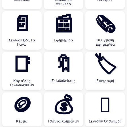
Μπούκλα
📄
📰
🗞
Σελίδα Προς Τα
Εφημερίδα
Τυλιγμένη
Πάνω
Εφημερίδα
📑
🔖
🏷
Καρτέλες
Σελιδοδείκτης
Επιγραφή
Σελιδοδεικτών
🪙
💰
🪎
Κέρμα
Τσάντα Χρημάτων
Σεντούκι Θησαυρού