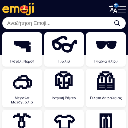
Menu
Menu
Close
Close
🔫
👓
🕶
Πιστόλι Νερού
Γυαλιά
Γυαλιά Ηλίου
🥽
🥼
🦺
Μεγάλα
Ιατρική Ρόμπα
Γιλεκο Ασφαλειας
Ματογυαλιά
👔
👕
👖