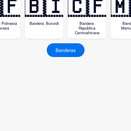
🇫
🇧🇮
🇨🇫
🇲
 Polinesia
Bandera: Burundi
Bandera:
Band
ncesa
República
Marru
Centroafricana
Banderas