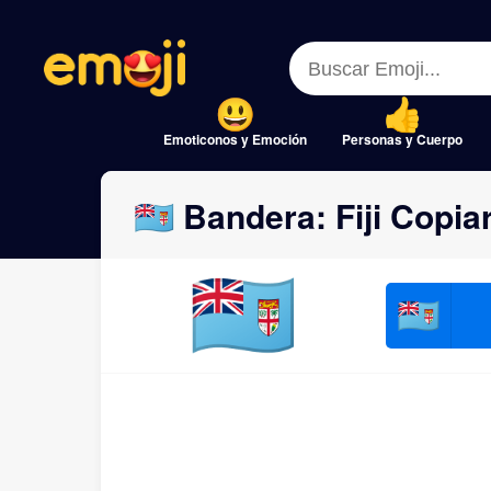
Menu
Menu
Close
Close
Emoticonos y Emoción
Personas y Cuerpo
🇫🇯 Bandera: Fiji Copia
🇫🇯
🇫🇯