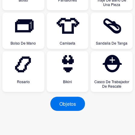
Una Pieza
👝
👕
🩴
Bolso De Mano
Camiseta
Sandalia De Tanga
📿
👙
⛑
Rosario
Bikini
Casco De Trabajador
De Rescate
Objetos