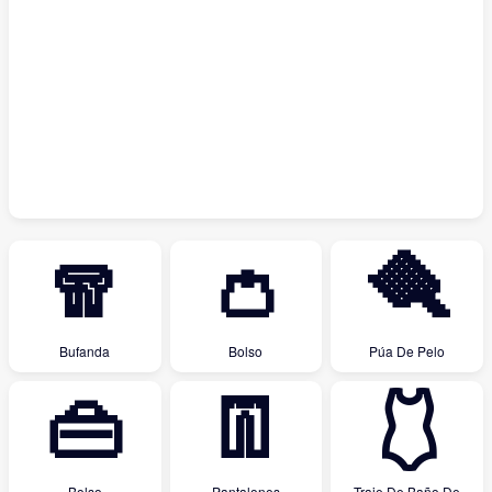
🧣
👛
🪮
Bufanda
Bolso
Púa De Pelo
👜
👖
🩱
Bolso
Pantalones
Traje De Baño De