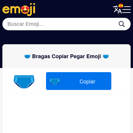
Menu
Menu
Close
Close
🎓
👒
🕶
🥿
👞
👛
🧢
🦺
🩲 Bragas Copiar Pegar Emoji 🩲
🩲
🩲
Copiar