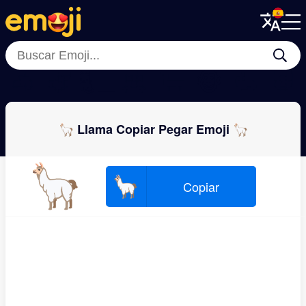
Menu
Menu
Close
Close
🐴
🫏
🐈‍⬛
🦧
🐑
🐵
🐇
🐯
🦙 Llama Copiar Pegar Emoji 🦙
🦙
🦙
Copiar