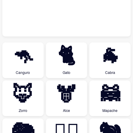
🦘
🐈
🐐
Canguro
Gato
Cabra
🦊
🫎
🦝
Zorro
Alce
Mapache
🐘
🐕‍🦺
🐿