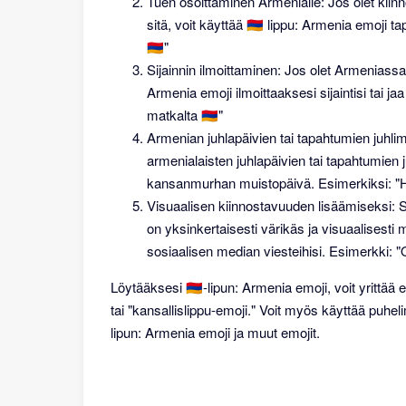
Tuen osoittaminen Armenialle: Jos olet kiinno
sitä, voit käyttää 🇦🇲 lippu: Armenia emoji
🇦🇲"
Sijainnin ilmoittaminen: Jos olet Armeniassa t
Armenia emoji ilmoittaaksesi sijaintisi tai 
matkalta 🇦🇲"
Armenian juhlapäivien tai tapahtumien juhli
armenialaisten juhlapäivien tai tapahtumien
kansanmurhan muistopäivä. Esimerkiksi: "H
Visuaalisen kiinnostavuuden lisäämiseksi: S
on yksinkertaisesti värikäs ja visuaalisesti mi
sosiaalisen median viesteihisi. Esimerkki: "
Löytääksesi 🇦🇲-lipun: Armenia emoji, voit yrittää
tai "kansallislippu-emoji." Voit myös käyttää puhel
lipun: Armenia emoji ja muut emojit.