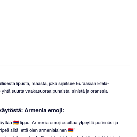
lisesta lipusta, maasta, joka sijaitsee Euraasian Etelä-
yhtä suurta vaakasuoraa punaista, sinistä ja oranssia
n käytöstä: Armenia emoji:
yttää 🇦🇲 lippu: Armenia emoji osoittaa ylpeyttä perinnösi ja
ylpeä siitä, että olen armenialainen 🇦🇲"