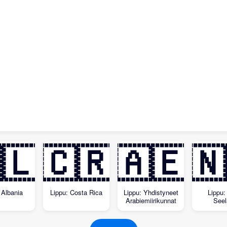
🇱
🇨🇷
🇦🇪
🇳
 Albania
Lippu: Costa Rica
Lippu: Yhdistyneet
Lippu:
Arabiemiirikunnat
Seel