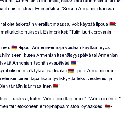
stunut Armenian kulttuurista, historiasta tai ihmisistä tai tuet
 tapa ilmaista tukea. Esimerkiksi: "Seison Armenian kanssa
ai olet äskettäin vieraillut maassa, voit käyttää lippua 🇦🇲:
jaa matkakokemuksesi. Esimerkiksi: "Tulin juuri Jerevanin
minen: 🇦🇲 -lippu: Armenia-emojia voidaan käyttää myös
 juhlimiseen, kuten Armenian itsenäisyyspäivä tai Armenian
yvää Armenian itsenäisyyspäivää 🇦🇲"
ymbolisen merkityksensä lisäksi 🇦🇲-lippu: Armenia emoji
elenkiintoinen tapa lisätä tyylikkyyttä tekstiviesteihisi ja
Olen tänään isänmaallinen 🇦🇲"
 etsiä ilmauksia, kuten "Armenian flag emoji", "Armenia emoji"
imen tai tietokoneen emoji-näppäimistöä löytääksesi 🇦🇲-