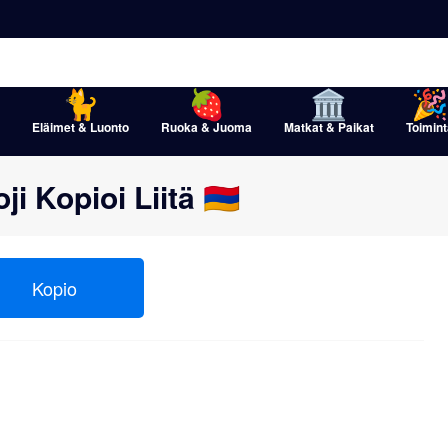
Eläimet & Luonto
Ruoka & Juoma
Matkat & Paikat
Toimint
i Kopioi Liitä 🇦🇲
Kopio