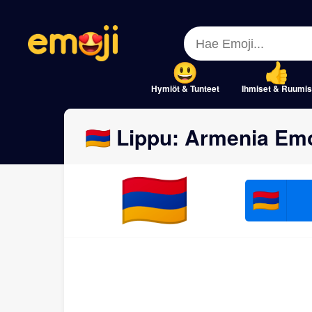
Menu
Menu
Close
Close
Hymiöt & Tunteet
Ihmiset & Ruumis
🇦🇲 Lippu: Armenia Emoj
🇦🇲
🇦🇲