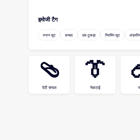
इमोजी टैग
स्नान सूट
कच्छा
एक टुकड़ा
स्विमिंग सूट
अंडरवि
🩴
👔
पेटी चप्पल
नेकटाई
च