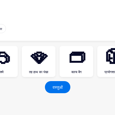
यर
🥽
🪭
👝

श्मे
तह हाथ का पंखा
क्लच बैग
प्रयोगश
वस्तुओं