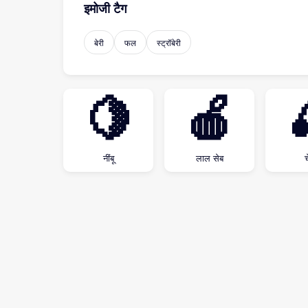
इमोजी टैग
बेरी
फल
स्ट्रॉबेरी
🍋
🍎
नींबू
लाल सेब
च