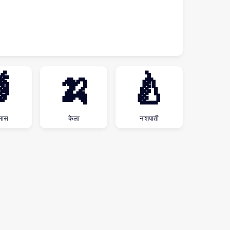

🍌
🍐
नास
केला
नाशपाती