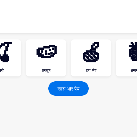
🍒
🍉
🍏

ेरी
तरबूज
हरा सेब
अना
खाद्य और पेय