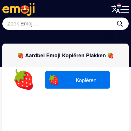
Menu
Menu
Close
Close
🍍
🍉
🍈
🫒
🍅
🍊
🍋‍🟩
🍐
🍓 Aardbei Emoji Kopiëren Plakken 🍓
🍓
🍓
Kopiëren