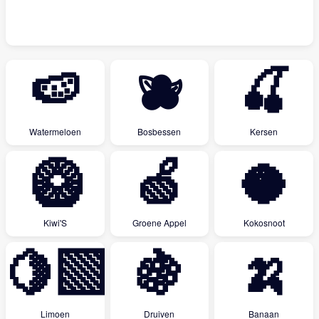
🍉
🫐
🍒
Watermeloen
Bosbessen
Kersen
🥝
🍏
🥥
Kiwi'S
Groene Appel
Kokosnoot
🍋‍🟩
🍇
🍌
Limoen
Druiven
Banaan