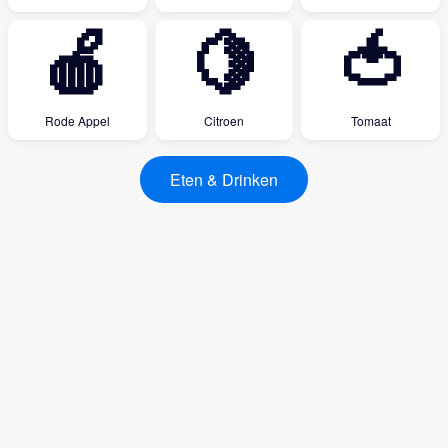
🍎
🍋
🍅
Rode Appel
Citroen
Tomaat
Eten & Drinken