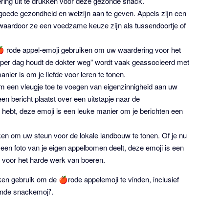
ring uit te drukken voor deze gezonde snack.
oede gezondheid en welzijn aan te geven. Appels zijn een
waardoor ze een voedzame keuze zijn als tussendoortje of
e 🍎 rode appel-emoji gebruiken om uw waardering voor het
 per dag houdt de dokter weg" wordt vaak geassocieerd met
ier is om je liefde voor leren te tonen.
m een vleugje toe te voegen van eigenzinnigheid aan uw
en bericht plaatst over een uitstapje naar de
ebt, deze emoji is een leuke manier om je berichten een
ken om uw steun voor de lokale landbouw te tonen. Of je nu
 een foto van je eigen appelbomen deelt, deze emoji is een
 voor het harde werk van boeren.
 gebruik om de 🍎rode appelemoji te vinden, inclusief
zonde snackemoji'.