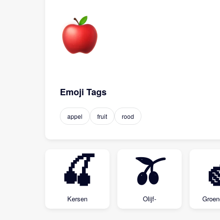
Emoji Tags
appel
fruit
rood
🍒
🫒
Kersen
Olijf-
Groen