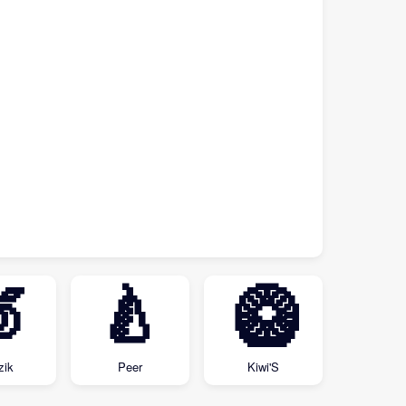

🍐
🥝
zik
Peer
Kiwi'S