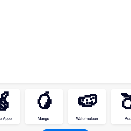
🍏
🥭
🍉

e Appel
Mango-
Watermeloen
Per