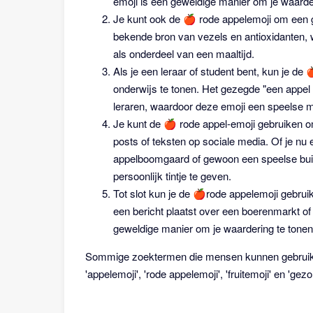
emoji is een geweldige manier om je waarde
Je kunt ook de 🍎 rode appelemoji om een g
bekende bron van vezels en antioxidanten, 
als onderdeel van een maaltijd.
Als je een leraar of student bent, kun je d
onderwijs te tonen. Het gezegde "een appel
leraren, waardoor deze emoji een speelse man
Je kunt de 🍎 rode appel-emoji gebruiken o
posts of teksten op sociale media. Of je nu e
appelboomgaard of gewoon een speelse bui h
persoonlijk tintje te geven.
Tot slot kun je de 🍎rode appelemoji gebrui
een bericht plaatst over een boerenmarkt of
geweldige manier om je waardering te tonen
Sommige zoektermen die mensen kunnen gebruiken
'appelemoji', 'rode appelemoji', 'fruitemoji' en 'ge