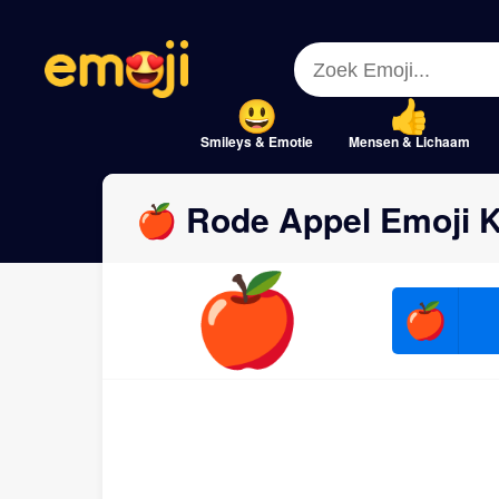
Menu
Menu
Close
Close
Smileys & Emotie
Mensen & Lichaam
🍎 Rode Appel Emoji K
🍎
🍎