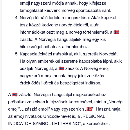
emoji nagyszerű módja annak, hogy kifejezze
támogatását kedvenc norvég sportcsapata iránt.
Norvég témájú tartalom megosztása: Akár képeket
tesz közzé kedvenc norvég ételeiről, akár
információkat oszt meg a norvég történelemről, a 🇳🇴
zászló: A Norvégia hangulatjelek még egy kis
hitelességet adhatnak a tartalomhoz.
Kapcsolatfelvétel másokkal, akik szeretik Norvégiát:
Ha olyan emberekkel szeretne kapcsolatba lépni, akik
osztják Norvégiát, a 🇳🇴 zászló: A Norvég emoji
nagyszerű módja annak, hogy jelezze közös
érdeklődési köreit és beszélgetést indítson.
A 🇳🇴 zászló: Norvégia hangulatjel megkereséséhez
próbálkozzon olyan kifejezések keresésével, mint a „Norvég
emoji”, „ zászló emoji” vagy egyszerűen „🇳🇴”. Használhatja
az emoji hivatalos Unicode-nevét is, a „REGIONAL
INDICATOR SYMBOL LETTERS NO”, a kereséshez.