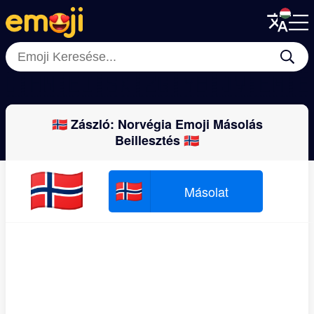
Menu
Menu
Close
Close
🇨🇭
🇳🇪
🇮🇸
🇰🇿
🇬🇾
🇧🇯
🇻🇪
🇲
🇳🇴 Zászló: Norvégia Emoji Másolás
Beillesztés 🇳🇴
🇳🇴
🇳🇴
Másolat