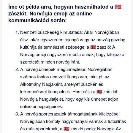
Íme öt példa arra, hogyan használhatod a 🇳🇴
zászlót: Norvégia emoji az online
kommunikációd során:
Nemzeti büszkeség kimutatása: Akár Norvégiában
élsz, akár egyszerűen rajongó vagy az ország gazdag
kultúrája és természeti szépsége, a 🇳🇴 zászló: A
Norvég emoji nagyszerű módja annak, hogy kifejezze
szeretetét minden norvég iránt.
A norvég ünnepek megünneplése: Norvégiában
számos fontos nemzeti ünnep van, mint pl. az
Alkotmány Napjaként, amelyet büszkén és
lelkesedéssel ünnepelnek. Használja a 🇳🇴 zászlót:
Norvégia hangulatjelet, hogy egy kis ünnepet adjon
online ünnepségeinek.
A norvég sportcsapatok támogatásának kifejezése:
Norvégiában komoly hagyományai vannak a futballnak
és más sportoknak, a 🇳🇴 zászló pedig: Norvégia Az