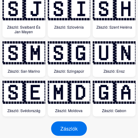
🇸🇯
🇸🇮
🇸🇭
Zászló: Svalbard És
Zászló: Szlovénia
Zászló: Szent Heléna
Jan Mayen
🇸🇲
🇸🇬
🇺🇳
Zászló: San Marino
Zászló: Szingapúr
Zászló: Ensz
🇸🇪
🇲🇩
🇬🇦
Zászló: Svédország
Zászló: Moldova
Zászló: Gabon
Zászlók