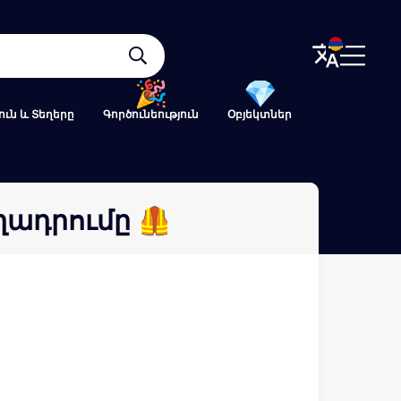
ւն և Տեղերը
Գործունեություն
Օբյեկտներ
ղադրումը 🦺