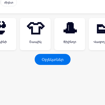
ժիլետ
👙
👕
🎩

կինի
Շապիկ
Ցիլինդր
Վազող
Օբյեկտներ