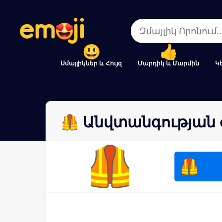
Menu
Menu
Close
Close
Սմայլիկներ և Հույզ
Մարդիկ և Մարմին
Կ
🦺 Անվտանգության 
🦺
🦺