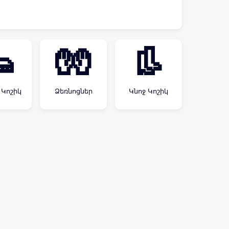

🧤
👢
 Կոշիկ
Ձեռնոցներ
Կնոջ Կոշիկ