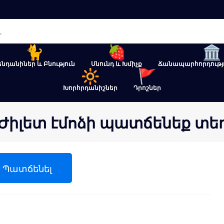
ենդանիներ և Բնություն
Սնունդ և Խմիչք
Ճանապարհորդությո
Խորհրդանիշներ
Դրոշներ
Ժիլետ էմոձի պատճենեք տե
Պատճենել