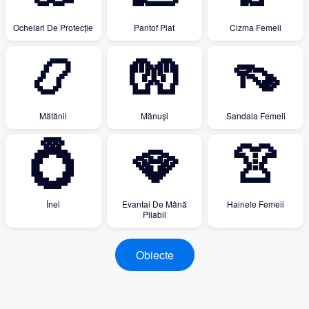
Ochelari De Protecţie
Pantof Plat
Cizma Femeii
📿
🧤
👡
Mătănii
Mănuși
Sandala Femeii
💍
🪭
👚
İnel
Evantai De Mână
Hainele Femeii
Pliabil
Obiecte