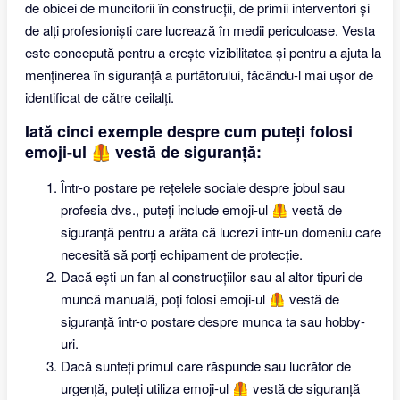
de obicei de muncitorii în construcții, de primii interventori și
de alți profesioniști care lucrează în medii periculoase. Vesta
este concepută pentru a crește vizibilitatea și pentru a ajuta la
menținerea în siguranță a purtătorului, făcându-l mai ușor de
identificat de către ceilalți.
Iată cinci exemple despre cum puteți folosi
emoji-ul 🦺 vestă de siguranță:
Într-o postare pe rețelele sociale despre jobul sau
profesia dvs., puteți include emoji-ul 🦺 vestă de
siguranță pentru a arăta că lucrezi într-un domeniu care
necesită să porți echipament de protecție.
Dacă ești un fan al construcțiilor sau al altor tipuri de
muncă manuală, poți folosi emoji-ul 🦺 vestă de
siguranță într-o postare despre munca ta sau hobby-
uri.
Dacă sunteți primul care răspunde sau lucrător de
urgență, puteți utiliza emoji-ul 🦺 vestă de siguranță