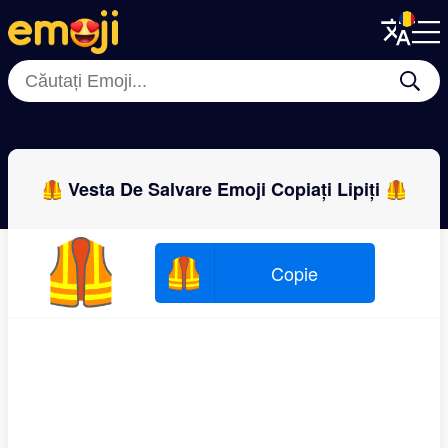
Menu
Menu
Close
Close
🥼
💄
👝
👚
🧥
👕
🩳
🧢
🦺 Vesta De Salvare Emoji Copiați Lipiți 🦺
🦺
🦺
Copie