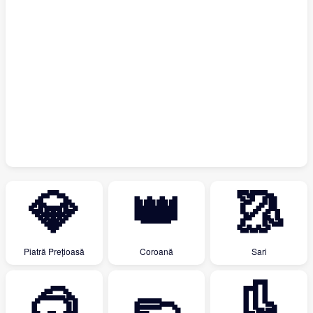
💎
👑
🥻
Piatră Prețioasă
Coroană
Sari
🥽
🥿
👢