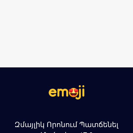
Զմայլիկ Որոնում Պատճենել