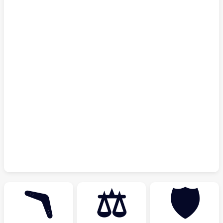
🪃
⚖
🛡