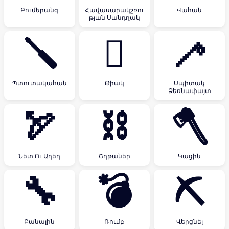
Բումերանգ
Հավասարակշռու
Վահան
թյան Սանդղակ
🪛
🪏
🦯
Պտուտակահան
Թիակ
Սպիտակ
Ձեռնափայտ
🏹
⛓
🪓
Նետ Ու Աղեղ
Շղթաներ
Կացին
🔧
💣
⛏
Բանալին
Ռումբ
Վերցնել