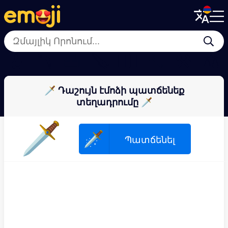
Menu
Menu
Close
Close
🪝
🪃
🧰
🪚
⛓️‍💥
🔨
⚒
⚖
🗡 Դաշույն էմոձի պատճենեք
տեղադրումը 🗡
🗡
🗡
Պատճենել