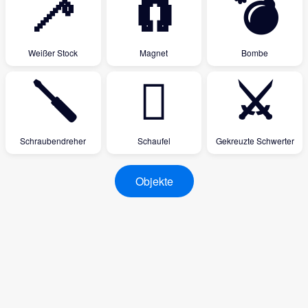
🦯
🧲
💣
Weißer Stock
Magnet
Bombe
🪛
🪏
⚔
Schraubendreher
Schaufel
Gekreuzte Schwerter
Objekte