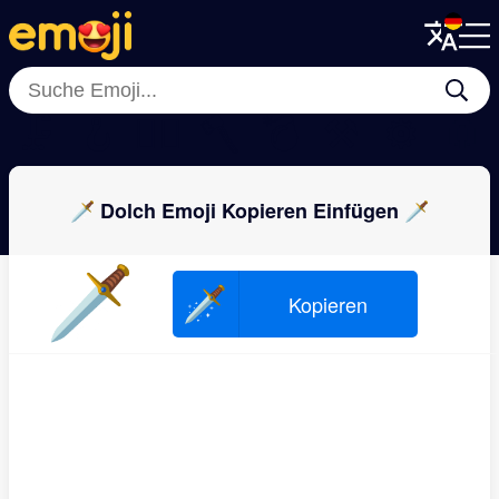
Menu
Menu
Close
Close
🗜
🪝
⛓️‍💥
🪓
💣
⚒
⚙
🧲
🗡 Dolch Emoji Kopieren Einfügen 🗡
🗡
🗡
Kopieren