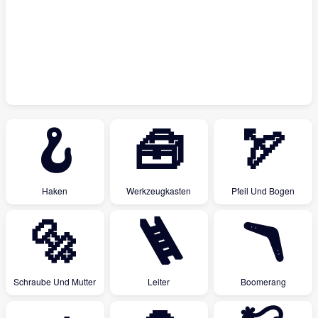
🪝
🧰
🏹
Haken
Werkzeugkasten
Pfeil Und Bogen
🔩
🪜
🪃
Schraube Und Mutter
Leiter
Boomerang