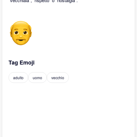
"vecchiaia", "rispetto" o "nostalgia".
Tag Emoji
adulto
uomo
vecchio