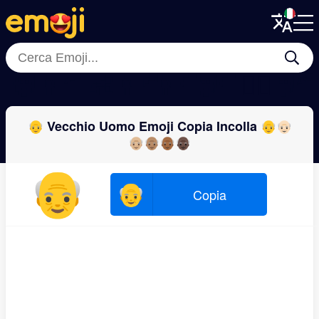
Menu
Menu
Close
Close
🧑
👩‍🦱
👶
👩‍🦳
👩‍🦲
🧑‍🦲
👱‍♂️
🧑‍
👴 Vecchio Uomo Emoji Copia Incolla 👴👴🏻
👴🏼👴🏽👴🏾👴🏿
👴
👴
Copia