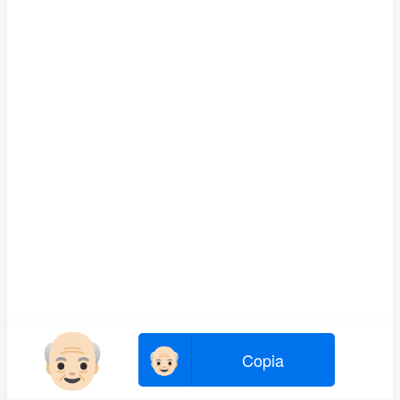
👴🏻
👴🏻
Copia