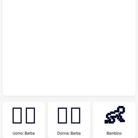
🧔‍♂️
🧔‍♀️
👶
Uomo: Barba
Donna: Barba
Bambino