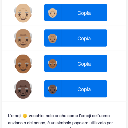
👴🏼
👴🏼
Copia
👴🏽
👴🏽
Copia
👴🏾
👴🏾
Copia
👴🏿
👴🏿
Copia
L'emoji 👴 vecchio, noto anche come l'emoji dell'uomo
anziano o del nonno, è un simbolo popolare utilizzato per