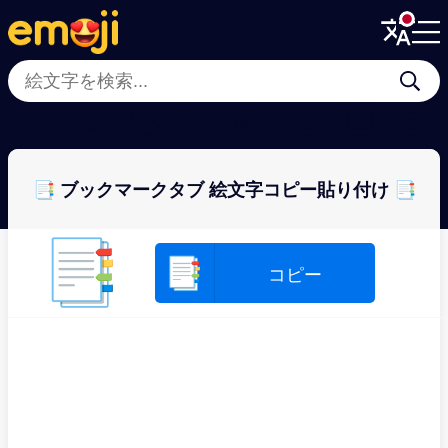
Menu
Menu
Close
Close
📙
🔖
🏷
📄
📚
📃
📰
📘
📑 ブックマークタブ 絵文字コピー貼り付け 📑
📑
📑
コピー