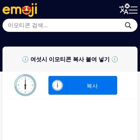
Menu
Menu
Close
Close
🕚
🕛
⏲
🕙
🕐
🕤
🕜
🕒
🕕 여섯시 이모티콘 복사 붙여 넣기 🕕
🕕
🕕
복사