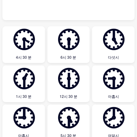
🕟
🕡
🕔
4시 30 분
6시 30 분
다섯시
🕜
🕧
🕤
1시 30 분
12시 30 분
아홉시
🕘
🕠
🕗
아홉시
5시 30 분
여덟시