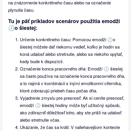
na znázornenie konkrétneho času alebo na označenie
plynutia času.
Tu je päť príkladov scenárov použitia emodži
🕕o šiestej:
Určenie konkrétneho času: Pomocou emodži 🕕o
šiestej môžete dať niekomu vedieť, koľko je hodín sa
koná udalosť alebo stretnutie, alebo sa niekoho opýtať,
kedy bude k dispozícii.
Označenie konca pracovného dňa: Emodži 🕕 šiestej
sa často používa na označenie konca pracovného dňa,
a to najmä v kombinácii s inými emotikonmi ciferníka,
ktoré zobrazujú priebeh času počas dňa.
Vyjadrenie zmyslu pre presnosť: Ak si ceníte presnosť,
emodži 🕕 šiestej hodiny môže byť užitočný spôsob,
ako zdôrazniť dôležitosť toho, aby ste prišli na udalosť
alebo stretnutie včas.
Ukázanie, že čas sa kráti: V naliehavejšom kontexte