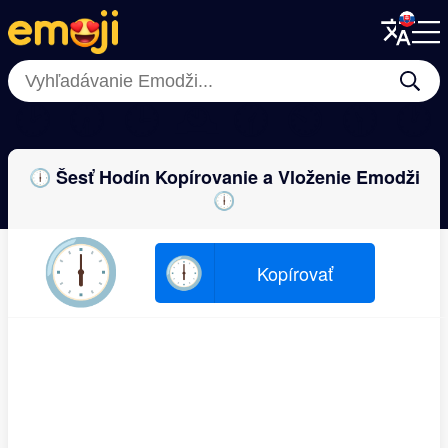
Menu
Menu
Close
Close
🕑
🕢
🕒
🕰
🕜
⏲
🕦
🕐
🕕 Šesť Hodín Kopírovanie a Vloženie Emodži
🕕
🕕
🕕
Kopírovať