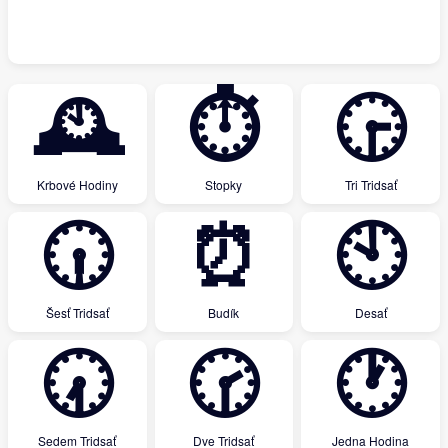
🕰
⏱
🕞
Krbové Hodiny
Stopky
Tri Tridsať
🕡
⏰
🕙
Šesť Tridsať
Budík
Desať
🕢
🕝
🕐
Sedem Tridsať
Dve Tridsať
Jedna Hodina