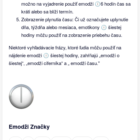
možno na vyjadrenie použiť emodži 🕕6 hodín čas sa
kráti alebo sa blíži termín.
Zobrazenie plynutia času: Či už označujete uplynutie
dňa, týždňa alebo mesiaca, emotikony 🕕 šiestej
hodiny môžu použiť na zobrazenie priebehu času.
Niektoré vyhľadávacie frázy, ktoré ľudia môžu použiť na
nájdenie emodži 🕕 šiestej hodiny, zahŕňajú „emodži o
šiestej“, „emodži ciferníka“ a „ emodži času."
Emodži Značky