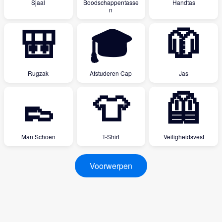
Sjaal
Boodschappentasse
Handtas
n
🎒
🎓
🧥
Rugzak
Afstuderen Cap
Jas
👞
👕
🦺
Man Schoen
T-Shirt
Veiligheidsvest
Voorwerpen