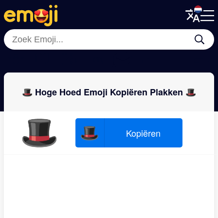
Menu
Menu
Close
Close
🪭
🥼
🥻
🧢
🎓
👞
👛
🥿
🎩 Hoge Hoed Emoji Kopiëren Plakken 🎩
🎩
🎩
Kopiëren