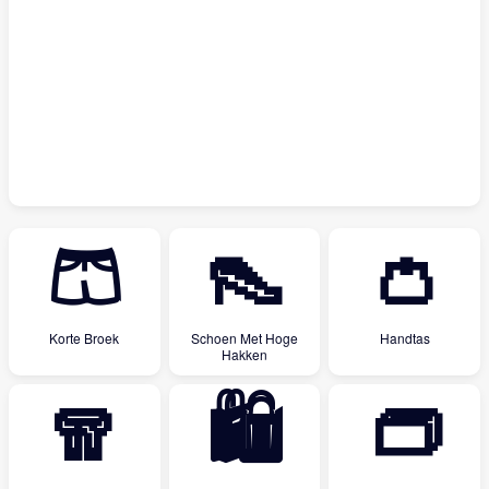
🩳
👠
👛
Korte Broek
Schoen Met Hoge
Handtas
Hakken
🧣
🛍
👝