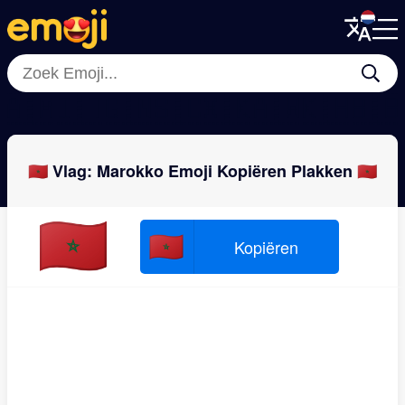
Menu
Menu
Close
Close
🇦🇲
🇮🇹
🇬🇳
🇸🇨
🇽🇰
🇦🇼
🇰🇭
🇧
🇲🇦 Vlag: Marokko Emoji Kopiëren Plakken 🇲🇦
🇲🇦
🇲🇦
Kopiëren