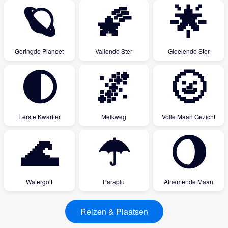
🪐
🌠
🌟
Geringde Planeet
Vallende Ster
Gloeiende Ster
🌓
🌌
🌝
Eerste Kwartier
Melkweg
Volle Maan Gezicht
🌊
☂
🌖
Watergolf
Paraplu
Afnemende Maan
Reizen & Plaatsen