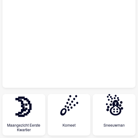
🌛
☄
☃
Maangezicht Eerste
Komeet
Sneeuwman
Kwartier