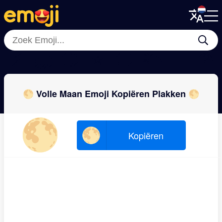
Menu
Menu
Close
Close
⚡
🌧
🌒
⭐
🌗
🌤
🔥
⛱
🌕 Volle Maan Emoji Kopiëren Plakken 🌕
🌕
🌕
Kopiëren