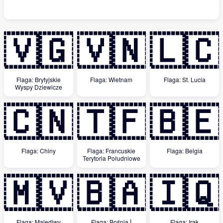
🇻🇬
🇻🇳
🇱🇨
Flaga: Brytyjskie
Flaga: Wietnam
Flaga: St. Lucia
Wyspy Dziewicze
🇨🇳
🇹🇫
🇧🇪
Flaga: Chiny
Flaga: Francuskie
Flaga: Belgia
Terytoria Południowe
🇲🇻
🇧🇦
🇮🇶
Flaga: Malediwy
Flaga: Bośnia İ
Flaga: Irak