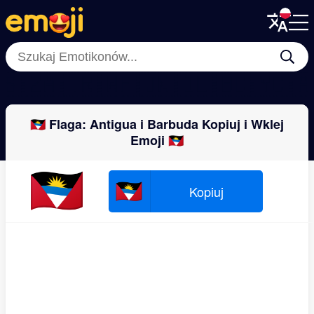
Menu
Menu
Close
Close
🇸🇿
🇦🇹
🇷🇼
🇫🇯
🇰🇮
🇱🇧
🇨🇾
🇨
🇦🇬 Flaga: Antigua i Barbuda Kopiuj i Wklej
Emoji 🇦🇬
🇦🇬
🇦🇬
Kopiuj