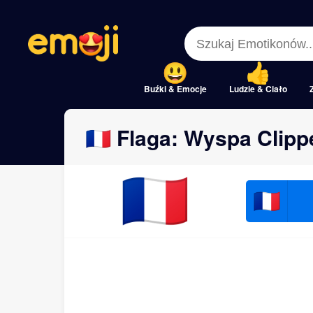
Menu
Menu
Close
Close
Buźki & Emocje
Ludzie & Ciało
🇨🇵 Flaga: Wyspa Clipp
🇨🇵
🇨🇵