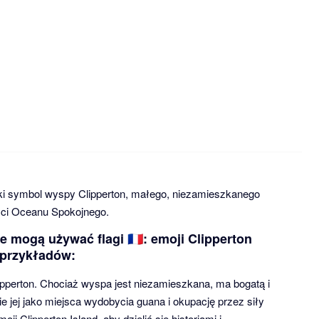
rzadki symbol wyspy Clipperton, małego, niezamieszkanego
ści Oceanu Spokojnego.
ie mogą używać flagi 🇨🇵: emoji Clipperton
ć przykładów:
lipperton. Chociaż wyspa jest niezamieszkana, ma bogatą i
e jej jako miejsca wydobycia guana i okupację przez siły
oji Clipperton Island, aby dzielić się historiami i