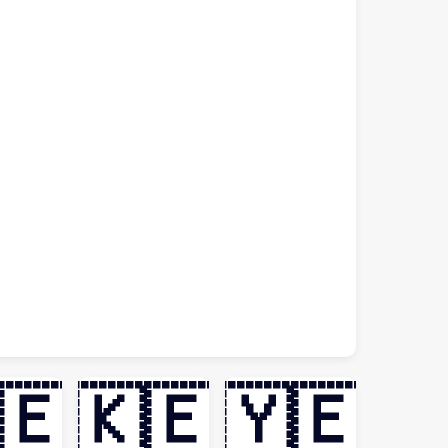
🇪
🇰🇪
🇾🇪