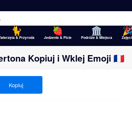
Zwierzęta & Przyroda
Jedzenie & Picie
Podróże & Miejsca
Zajęci
ertona Kopiuj i Wklej Emoji 🇨🇵
Kopiuj