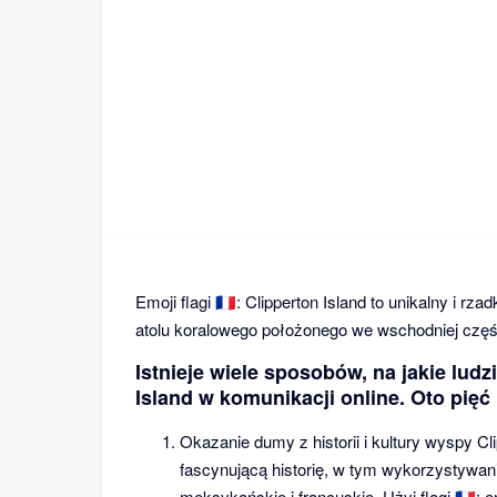
Emoji flagi 🇨🇵: Clipperton Island to unikalny i 
atolu koralowego położonego we wschodniej czę
Istnieje wiele sposobów, na jakie ludz
Island w komunikacji online. Oto pię
Okazanie dumy z historii i kultury wyspy C
fascynującą historię, w tym wykorzystywani
meksykańskie i francuskie. Użyj flagi 🇨🇵: em