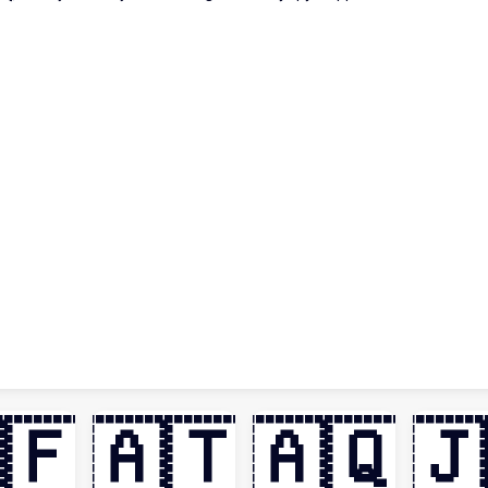
🇫
🇦🇹
🇦🇶
🇯