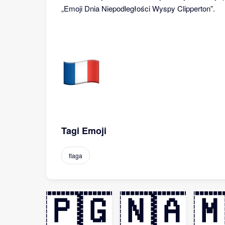
„Emoji Dnia Niepodległości Wyspy Clipperton”.
Tagi Emoji
flaga
🇵🇬
🇳🇦
