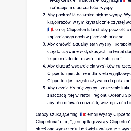
informacjami o przeszłości wyspy.
Aby podkreślić naturalne piękno wyspy. Wy
krajobrazów, w tym krystalicznie czystej wod
🇨🇵: emoji Clipperton Island, aby podzielić
zapierającego dech w piersiach miejsca.
Aby omówić aktualny stan wyspy i perspektyw
często używane w dyskusjach na temat obe
jej potencjału do rozwoju lub kolonizacji.
Aby okazać wsparcie dla wysiłków na rze
Clipperton jest domem dla wielu wyjątkowyc
Clipperton jest często używana do pokazan
Aby uczcić historię wyspy i znaczenie kul
znaczącą rolę w historii regionu Oceanu Sp
aby uhonorować i uczcić tę ważną część hist
Osoby szukające flagi 🇨🇵: emoji Wyspy Clipper
Clippertona” emoji”, „emoji flagi wyspy Clipperto
określone wydarzenia lub święta związane z wysp