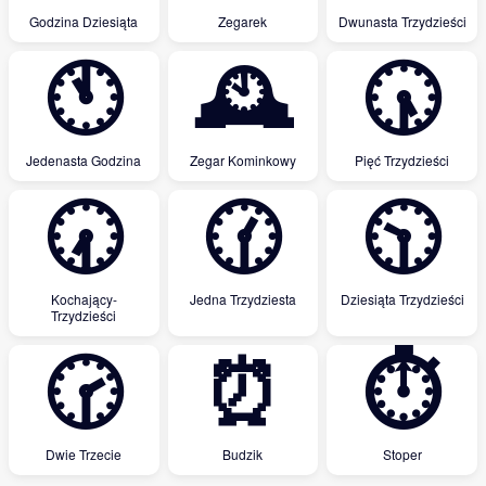
Godzina Dziesiąta
Zegarek
Dwunasta Trzydzieści
🕚
🕰
🕠
Jedenasta Godzina
Zegar Kominkowy
Pięć Trzydzieści
🕢
🕜
🕥
Kochający-
Jedna Trzydziesta
Dziesiąta Trzydzieści
Trzydzieści
🕝
⏰
⏱
Dwie Trzecie
Budzik
Stoper