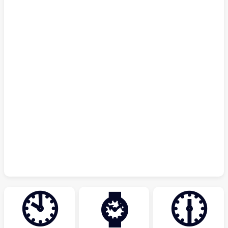
🕙
⌚
🕧