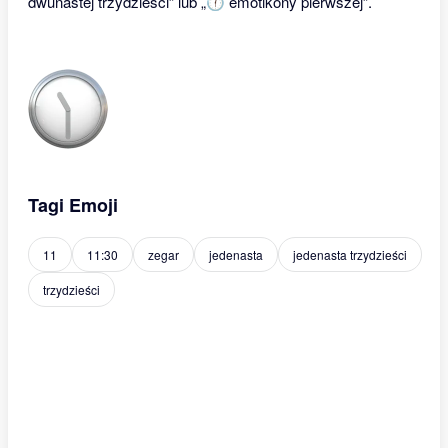
dwunastej trzydzieści” lub „🕧 emotikony pierwszej”.
Tagi Emoji
11
11:30
zegar
jedenasta
jedenasta trzydzieści
trzydzieści