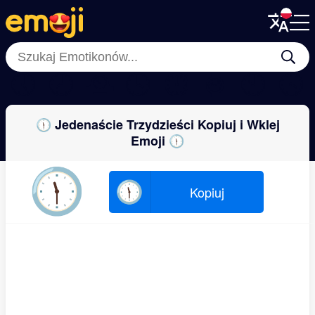
Menu
Menu
Close
Close
🕔
🕗
🕰
🕓
⏱
⌚
🕙
🕟
🕦 Jedenaście Trzydzieści Kopiuj i Wklej
Emoji 🕦
🕦
🕦
Kopiuj