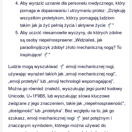
Aby wyrazić uznanie dla personelu medycznego, który
pomaga w dopasowaniu i utrzymaniu protez: „Dziękuję
wszystkim protetykom, którzy pomagają ludziom
takim jak ja żyć pełnią życia i aktywne życie 🦿"
Aby uczcić niesamowite wyczyny, do których zdolne
są osoby niepełnosprawne: „Widziałeś, jak
paraolimpijczyk zdobył złoto mechaniczną nogą? To
inspirujące! 🦿"
Ludzie mogą wyszukiwać 🦿 emoji mechanicznej nogi,
używając wyrażeń takich jak „emoji mechanicznej nogi”,
„emoji protetyki” lub „emoji technologii wspomagającej”.
Można go również znaleźć, wyszukując jego punkt kodowy
Unicode, U+1F9B5, lub wyszukując słowa kluczowe
związane z jego znaczeniem, takie jak „niepełnosprawność”,
„dostępność” lub „protetyka”. Bez względu na to, jak go
szukasz, emoji mechanicznej nogi 🦿 jest potężnym i
znaczącym symbolem, którego można używać do