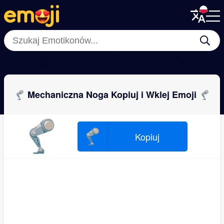
Menu
Menu
Close
Close
🦶
🫁
👅
💪
🦾
👀
🦻
🦷
🦿 Mechaniczna Noga Kopiuj i Wklej Emoji 🦿
🦿
🦿
Kopiuj