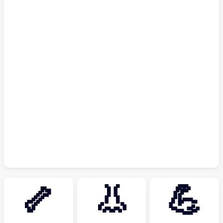
🦴
👃
💪