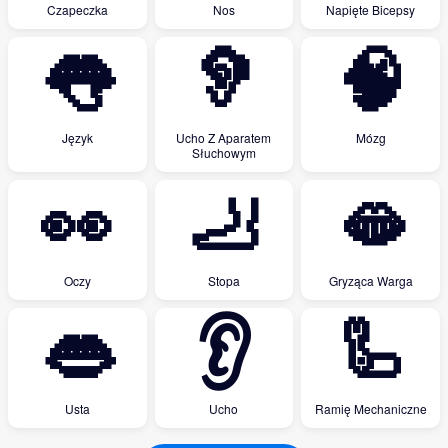
Czapeczka
Nos
Napięte Bicepsy
👅
🦻
🧠
Język
Ucho Z Aparatem
Mózg
Słuchowym
👀
🦶
🫦
Oczy
Stopa
Gryząca Warga
👄
👂
🦾
Usta
Ucho
Ramię Mechaniczne