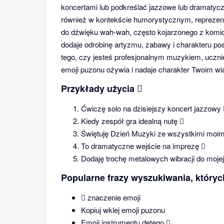
koncertami lub podkreślać jazzowe lub dramaty
również w kontekście humorystycznym, reprezent
do dźwięku wah-wah, często kojarzonego z ko
dodaje odrobinę artyzmu, zabawy i charakteru po
tego, czy jesteś profesjonalnym muzykiem, uczn
emoji puzonu ożywia i nadaje charakter Twoim w
Przykłady użycia 🪊
Ćwiczę solo na dzisiejszy koncert jazzowy 
Kiedy zespół gra idealną nutę 🪊
Świętuję Dzień Muzyki ze wszystkimi moimi
To dramatyczne wejście na imprezę 🪊
Dodaję trochę metalowych wibracji do mojej h
Popularne frazy wyszukiwania, który
🪊 znaczenie emoji
Kopiuj wklej emoji puzonu
Emoji instrumentu dętego 🪊