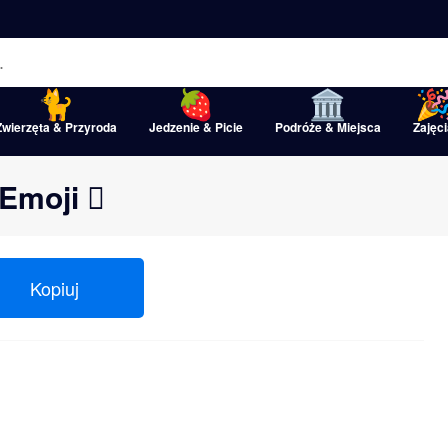
Zwierzęta & Przyroda
Jedzenie & Picie
Podróże & Miejsca
Zajęci
Emoji 🪊
Kopiuj