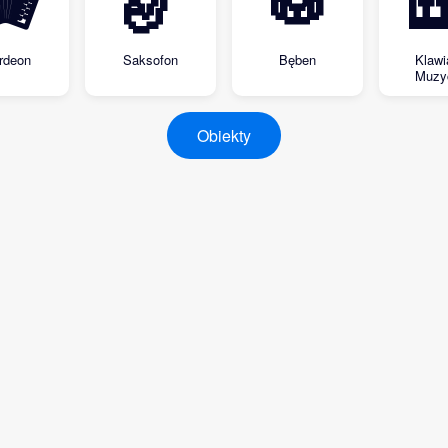
🪗
🎷
🥁

rdeon
Saksofon
Bęben
Klawi
Muzy
Obiekty