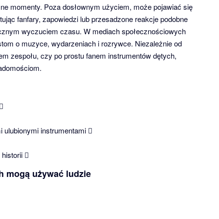
czne momenty. Poza dosłownym użyciem, może pojawiać się
ując fanfary, zapowiedzi lub przesadzone reakcje podobne
micznym wyczuciem czasu. W mediach społecznościowych
stom o muzyce, wydarzeniach i rozrywce. Niezależnie od
iem zespołu, czy po prostu fanem instrumentów dętych,
iadomościom.
🪊
 ulubionymi instrumentami 🪊
istorii 🪊
ch mogą używać ludzie