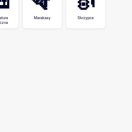

🪇
🎻
atura
Marakasy
Skrzypce
czna