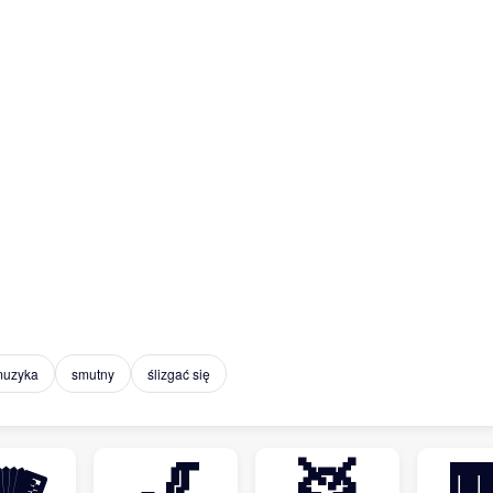
uzyka
smutny
ślizgać się