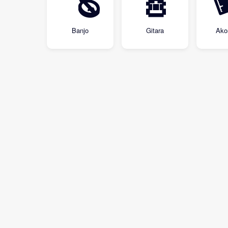
🪕
🎸
Banjo
Gitara
Ako