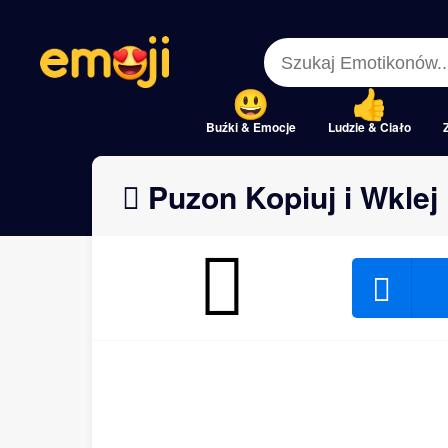
Menu
Menu
Close
Close
Buźki & Emocje
Ludzie & Ciało
🪊 Puzon Kopiuj i Wklej 
🪊
🪊