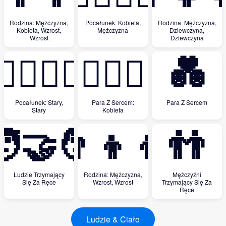
Rodzina: Mężczyzna,
Pocałunek: Kobieta,
Rodzina: Mężczyzna,
Kobieta, Wzrost,
Mężczyzna
Dziewczyna,
Wzrost
Dziewczyna
👨‍❤️‍💋‍👨
👩‍❤️‍👩
💑
Pocałunek: Stary,
Para Z Sercem:
Para Z Sercem
Stary
Kobieta
‍🤝‍🧑
👨‍👦‍👦
👬
Ludzie Trzymający
Rodzina: Mężczyzna,
Mężczyźni
Się Za Ręce
Wzrost, Wzrost
Trzymający Się Za
Ręce
Ludzie & Ciało