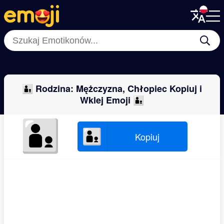
Menu
Menu
Close
Close
‍👨‍👦
👨‍👩‍👦
👩‍👩‍👧
👨‍👦‍👦
👩‍👧
👨‍❤️‍👨
👫
👩‍❤️‍💋‍
👨‍👦 Rodzina: Mężczyzna, Chłopiec Kopiuj i
Wklej Emoji 👨‍👦
👨‍👦
👨‍👦
Kopiuj