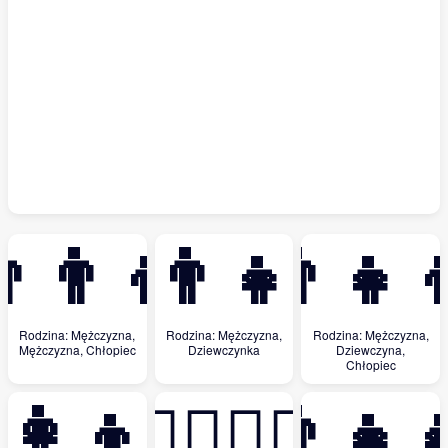
‍👨‍👦
👨‍👧
👨‍👧‍
Rodzina: Mężczyzna,
Rodzina: Mężczyzna,
Rodzina: Mężczyzna,
Mężczyzna, Chłopiec
Dziewczynka
Dziewczyna,
Chłopiec
‍👩‍👦‍👦
👩‍❤️‍💋‍👨
👨‍👧‍