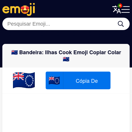
Menu
Menu
Close
Close
🇦🇬
🇼🇸
🇵🇸
🇬🇫
🇨🇱
🇬🇶
🇰🇳
🇩
🇨🇰 Bandeira: Ilhas Cook Emoji Copiar Colar
🇨🇰
🇨🇰
🇨🇰
Cópia De