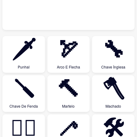
🗡
🏹
🔧
Punhal
Arco E Flecha
Chave İnglesa
🪛
🔨
🪓
Chave De Fenda
Martelo
Machado
⛓️‍💥
🦯
🛠