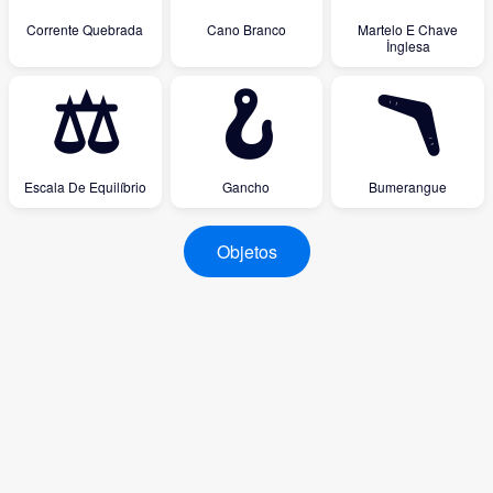
Corrente Quebrada
Cano Branco
Martelo E Chave
İnglesa
⚖
🪝
🪃
Escala De Equilíbrio
Gancho
Bumerangue
Objetos