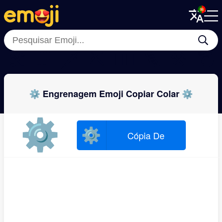
Menu
Menu
Close
Close
🛠
🗜
🗡
⛏
⛓️‍💥
🪜
⚒
💣
⚙ Engrenagem Emoji Copiar Colar ⚙
⚙
⚙
Cópia De