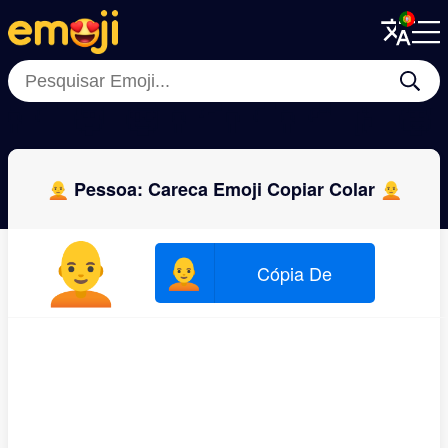
Menu
Menu
Close
Close
👩‍🦲
🧑
🧓
👩‍🦱
👨‍🦲
👩‍🦳
👴
🧒
🧑‍🦲 Pessoa: Careca Emoji Copiar Colar 🧑‍🦲
🧑‍🦲
🧑‍🦲
Cópia De