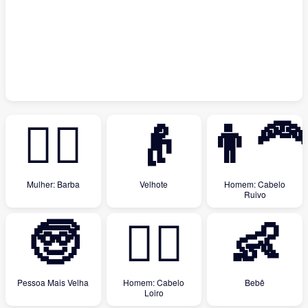
🧔‍♀️
👴
👨‍🦰
Mulher: Barba
Velhote
Homem: Cabelo
Ruivo
🧓
👱‍♂️
👶
Pessoa Mais Velha
Homem: Cabelo
Bebê
Loiro