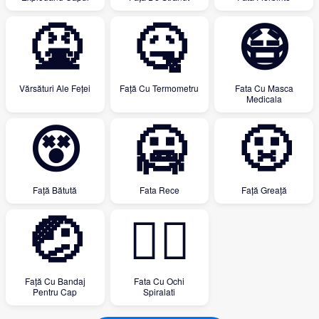
🤮
🤒
😷
Vărsături Ale Feței
Față Cu Termometru
Fata Cu Masca
Medicala
😵
🥶
🤢
Față Bătută
Fata Rece
Față Greață
🤕
😵‍💫
Față Cu Bandaj
Fata Cu Ochi
Pentru Cap
Spiralati