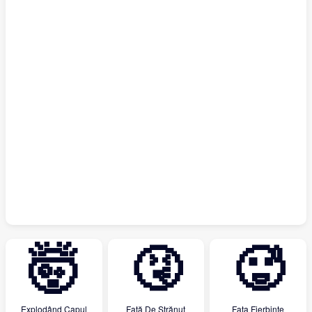
🤯
🤧
🥵
Explodând Capul
Față De Strănut
Fata Fierbinte