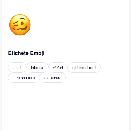
Etichete Emoji
amețit
intoxicat
vârfuri
ochi neuniformi
gură ondulată
față tulbure