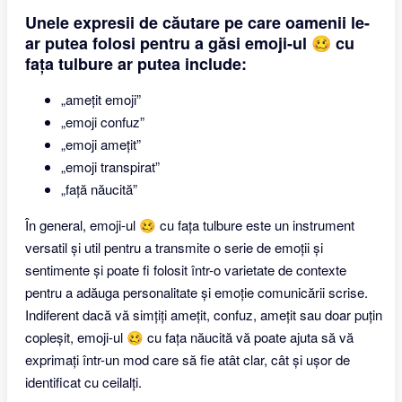
Unele expresii de căutare pe care oamenii le-
ar putea folosi pentru a găsi emoji-ul 🥴 cu
fața tulbure ar putea include:
„amețit emoji”
„emoji confuz”
„emoji amețit”
„emoji transpirat”
„față năucită”
În general, emoji-ul 🥴 cu fața tulbure este un instrument
versatil și util pentru a transmite o serie de emoții și
sentimente și poate fi folosit într-o varietate de contexte
pentru a adăuga personalitate și emoție comunicării scrise.
Indiferent dacă vă simțiți amețit, confuz, amețit sau doar puțin
copleșit, emoji-ul 🥴 cu fața năucită vă poate ajuta să vă
exprimați într-un mod care să fie atât clar, cât și ușor de
identificat cu ceilalți.