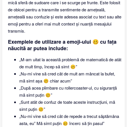
mică sferă de sudoare care i se scurge pe frunte. Este folosit
de obicei pentru a transmite sentimente de amețeală,
amețeală sau confuzie și este adesea asociat cu text sau alte
emoji pentru a oferi mai mult context și nuanță mesajului
transmis.
Exemplele de utilizare a emoji-ului 🥴 cu fața
năucită ar putea include:
„M-am uitat la această problemă de matematică de atât
de mult timp, încep să simt 🥴”
„Nu-mi vine să cred cât de mult am mâncat la bufet,
mă simt așa 🥴 chiar acum”
„După acea plimbare cu rollercoaster-ul, cu siguranță
mă simt puțin 🥴”
„Sunt atât de confuz de toate aceste instrucțiuni, mă
simt puțin 🥴”
„Nu-mi vine să cred cât de repede a trecut săptămâna
asta, eu” Mă simt puțin 🥴 încerc să țin pasul”