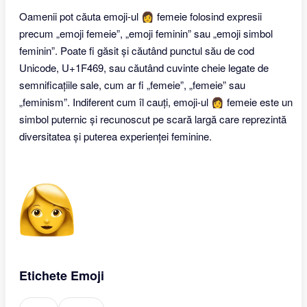
Oamenii pot căuta emoji-ul 👩 femeie folosind expresii
precum „emoji femeie”, „emoji feminin” sau „emoji simbol
feminin”. Poate fi găsit și căutând punctul său de cod
Unicode, U+1F469, sau căutând cuvinte cheie legate de
semnificațiile sale, cum ar fi „femeie”, „femeie” sau
„feminism”. Indiferent cum îl cauți, emoji-ul 👩 femeie este un
simbol puternic și recunoscut pe scară largă care reprezintă
diversitatea și puterea experienței feminine.
Etichete Emoji