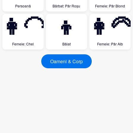
Persoană
Bărbat: Păr Roșu
Femeie: Păr Blond
👩‍🦲
👦
👩‍🦳
Femeie: Chel
Băiat
Femeie: Păr Alb
Oameni & Corp