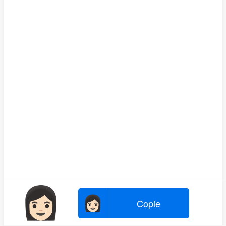
👩🏻
👩🏻
Copie