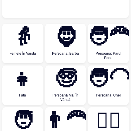
👵
🧔
🧑‍🦰
Femeie İn Varsta
Persoana: Barba
Persoana: Parul
Rosu
👧
🧓
🧑‍🦲
Fată
Persoană Mai În
Persoana: Chel
Vârstă
🧑
👨‍🦰
👱‍♀️