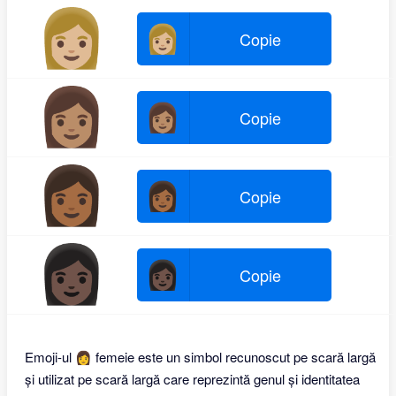
👩🏼
👩🏼
Copie
👩🏽
👩🏽
Copie
👩🏾
👩🏾
Copie
👩🏿
👩🏿
Copie
Emoji-ul 👩 femeie este un simbol recunoscut pe scară largă
și utilizat pe scară largă care reprezintă genul și identitatea