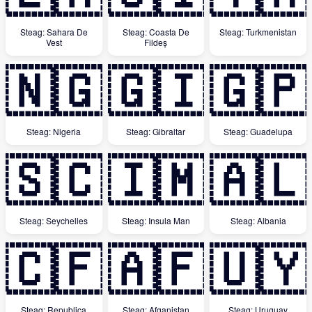
Steag: Sahara De
Steag: Coasta De
Steag: Turkmenistan
Vest
Fildeș
🇳🇬
🇬🇮
🇬🇵
Steag: Nigeria
Steag: Gibraltar
Steag: Guadelupa
🇸🇨
🇮🇲
🇦🇱
Steag: Seychelles
Steag: Insula Man
Steag: Albania
🇨🇫
🇦🇫
🇺🇾
Steag: Republica
Steag: Afganistan
Steag: Uruguay