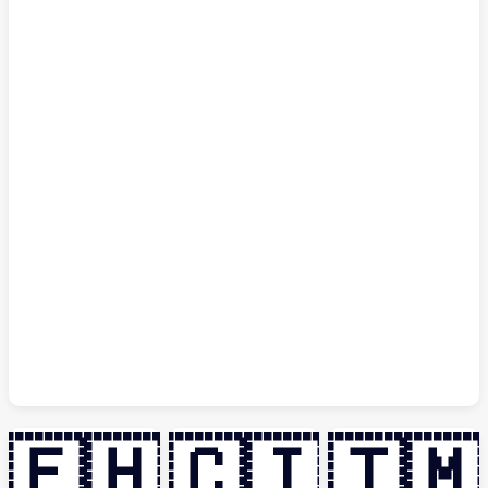
🇪🇭
🇨🇮
🇹🇲