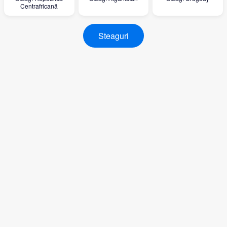
Centrafricană
Steaguri