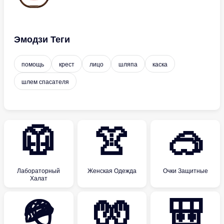
Эмодзи Теги
помощь
крест
лицо
шляпа
каска
шлем спасателя
🥼
👚
🥽
Лабораторный
Женская Одежда
Очки Защитные
Халат
🪖
🧤
🎒