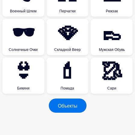
Военный Шлем
Перчатки
Рюкзак
🕶
🪭
👞
Солнечные Очки
Складной Веер
Мужская Обувь
👙
💄
🥻
Бикини
Помада
Сари
Объекты