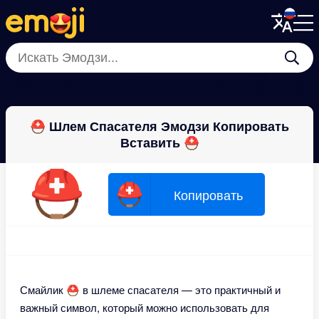
Menu
Menu
Close
Close
🪮
🧦
💄
👘
👟
🥽
🛍
🥻
⛑ Шлем Спасателя Эмодзи Копировать
Вставить ⛑
⛑
⛑
Копировать
Смайлик ⛑ в шлеме спасателя — это практичный и
важный символ, который можно использовать для