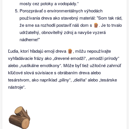
mosty cez potoky a vodopády.“
Porozprávať o environmentálnych výhodách
používania dreva ako stavebný materiál: "Som tak rád,
že sme sa rozhodli postaviť náš dom s 🪵. Je to trvalo
udržateľný, obnoviteľný zdroj a navyše vyzerá
nádherne!"
Ľudia, ktorí hľadajú emoji dreva 🪵, môžu nepoužívajte
vyhľadávacie frázy ako „drevené emodži“, „emodži prírody“
alebo „rustikálne emotikony“. Môže byť tiež užitočné zahrnúť
kľúčové slová súvisiace s obrábaním dreva alebo
tesárstvom, ako napríklad „piliny“, „dielňa“ alebo „tesárske
nástroje“.