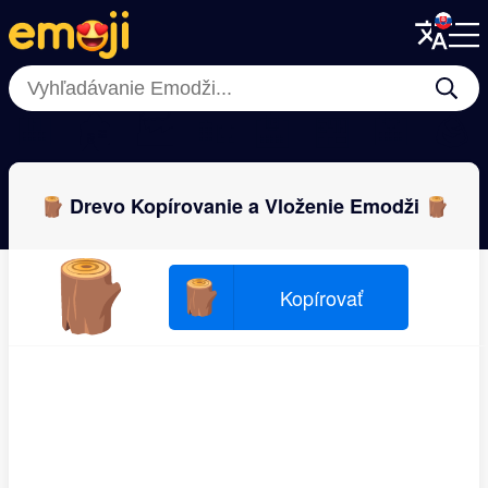
Menu
Menu
Close
Close
🏨
🏚
🏭
🏡
🏫
🏪
🏩
🪨
🪵 Drevo Kopírovanie a Vloženie Emodži 🪵
🪵
🪵
Kopírovať