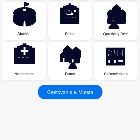
🏟
🏤
🏚
Štadión
Pošta
Opustený Dom
🏥
🏘
🏪
Nemocnica
Domy
Samoobsluha
Cestovanie & Miesta