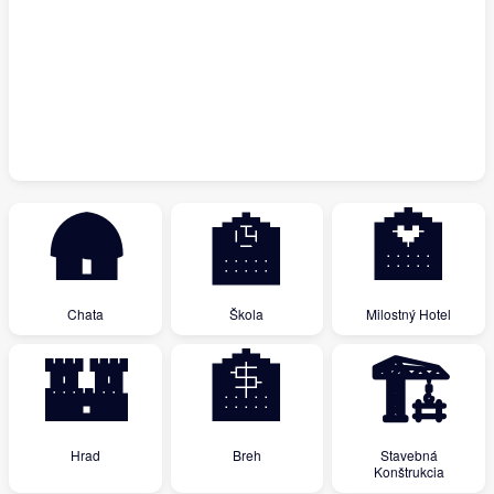
🛖
🏫
🏩
Chata
Škola
Milostný Hotel
🏰
🏦
🏗
Hrad
Breh
Stavebná
Konštrukcia