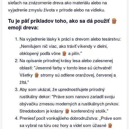
sieťach na znázornenie dreva ako materiálu alebo na
vyjadrenie zmyslu života v prírode alebo na vidieku.
Tu je päť príkladov toho, ako sa dá použiť 🪵
emoji dreva:
Na vyjadrenie lásky k práci s drevom alebo tesárstvu:
„Nemilujem nič viac, ako tráviť víkendy v dielni,
obklopený podľa vône 🪵 a pilín."
Na opísanie prírodnej krásy lesa alebo zalesnenej
oblasti: "Jesenné farby v tomto lese sú úchvatné!
Všetky 🪵 stromy sú odtiene oranžovej, červenej a
žltá."
Aby som ukázal, že uprednostňujete prírodný
rustikálny dekor: "Práve som nanovo zariadil svoju
obývačku zmesou moderných a rustikálnych prvkov.
Stredobodom je krásny 🪵 konferenčný stolík."
Preniesť pocit vonkajšieho dobrodružstva: „Práve som
sa vybral na túru cez hory a videl som úžasné 🪵