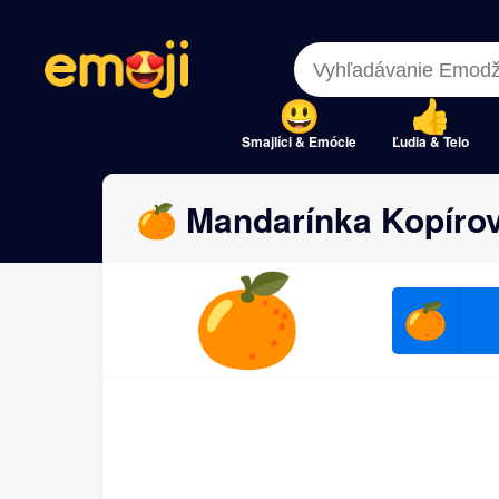
Menu
Menu
Close
Close
Smajlíci & Emócie
Ľudia & Telo
🍊 Mandarínka Kopírov
🍊
🍊