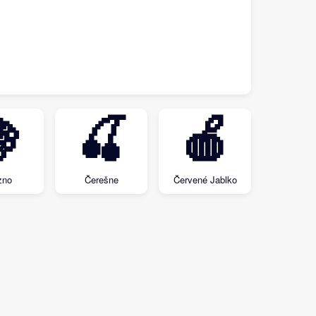

🍒
🍎
zno
Čerešne
Červené Jablko