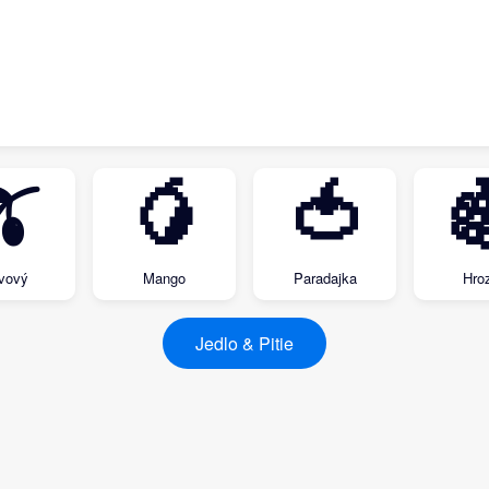
🫒
🥭
🍅

ivový
Mango
Paradajka
Hro
Jedlo & Pitie