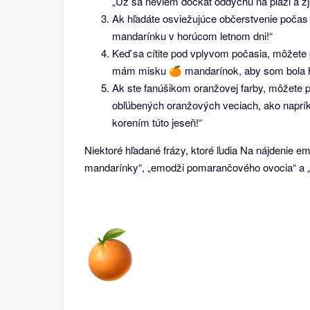
„Už sa neviem dočkať oddychu na pláži a z
Ak hľadáte osviežujúce občerstvenie poča
mandarínku v horúcom letnom dni!“
Keď sa cítite pod vplyvom počasia, môžete 
mám misku 🍊 mandarínok, aby som bola h
Ak ste fanúšikom oranžovej farby, môžete 
obľúbených oranžových veciach, ako napr
korením túto jeseň!“
Niektoré hľadané frázy, ktoré ľudia Na nájdenie 
mandarínky“, „emodži pomarančového ovocia“ a „