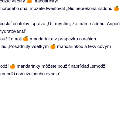
jedzte všetky 🍊 mandarínky!"
s horúceho dňa, môžete tweetovať „Nič neprekoná nádchu 🍊
poslať priateľovi správu „Uf, myslím, že mám nádchu. Aspoň
ydratovaná!“
použiť emoji 🍊 mandarínka v príspevku o vašich
íklad „Posadnutý všetkým 🍊 mandarínkou a tekvicovým
emodži 🍊 mandarínky môžete použiť napríklad „emodži
emodži osviežujúceho ovocia“.