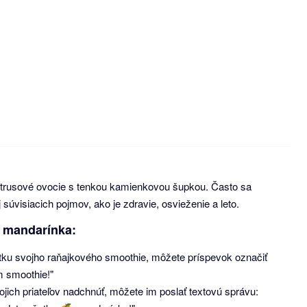
trusové ovocie s tenkou kamienkovou šupkou. Často sa
úvisiacich pojmov, ako je zdravie, osvieženie a leto.
 mandarínka:
fotku svojho raňajkového smoothie, môžete príspevok označiť
 smoothie!"
ojich priateľov nadchnúť, môžete im poslať textovú správu: