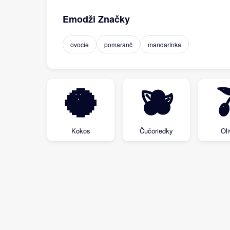
Emodži Značky
ovocie
pomaranč
mandarínka
🥥
🫐
Kokos
Čučoriedky
Ol