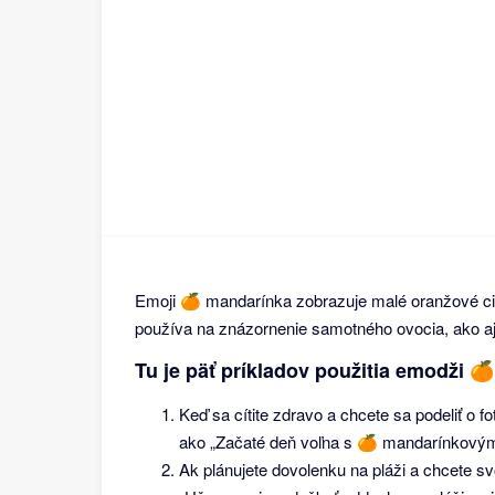
Emoji 🍊 mandarínka zobrazuje malé oranžové ci
používa na znázornenie samotného ovocia, ako aj s
Tu je päť príkladov použitia emodži 
Keď sa cítite zdravo a chcete sa podeliť o 
ako „Začaté deň voľna s 🍊 mandarínkovým
Ak plánujete dovolenku na pláži a chcete sv