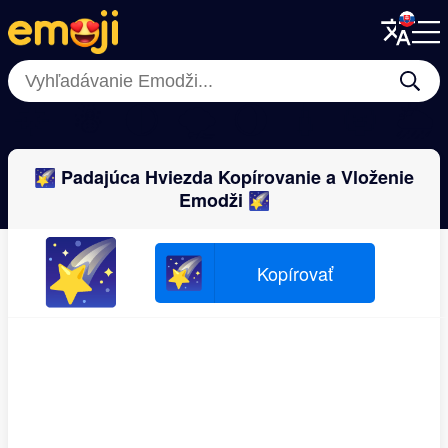
Menu
Menu
Close
Close
🌟
☃
🌓
🌪
🌖
💧
🌝
🌦
🌠 Padajúca Hviezda Kopírovanie a Vloženie
Emodži 🌠
🌠
🌠
Kopírovať