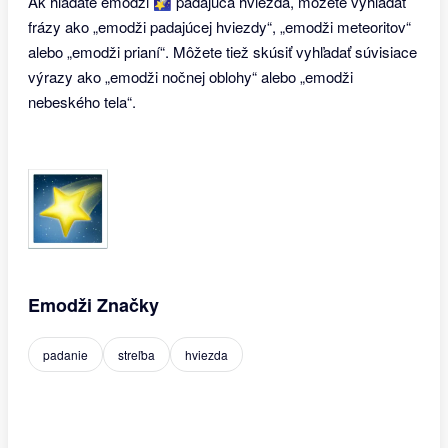
Ak hľadáte emodži 🌠 padajúca hviezda, môžete vyhľadať
frázy ako „emodži padajúcej hviezdy“, „emodži meteoritov“
alebo „emodži prianí“. Môžete tiež skúsiť vyhľadať súvisiace
výrazy ako „emodži nočnej oblohy“ alebo „emodži
nebeského tela“.
Emodži Značky
padanie
streľba
hviezda