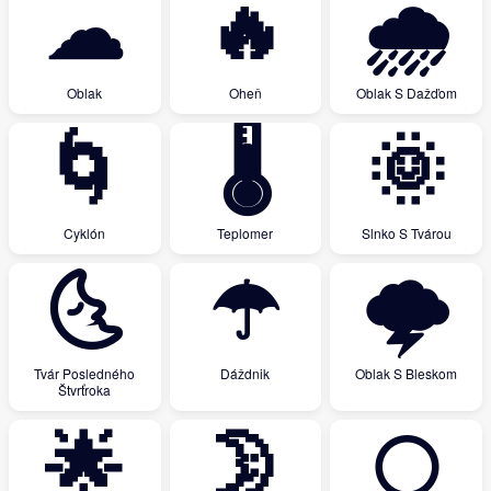
☁
🔥
🌧
Oblak
Oheň
Oblak S Dažďom
🌀
🌡
🌞
Cyklón
Teplomer
Slnko S Tvárou
🌜
☂
🌩
Tvár Posledného
Dáždnik
Oblak S Bleskom
Štvrťroka
🌟
🌛
🌕