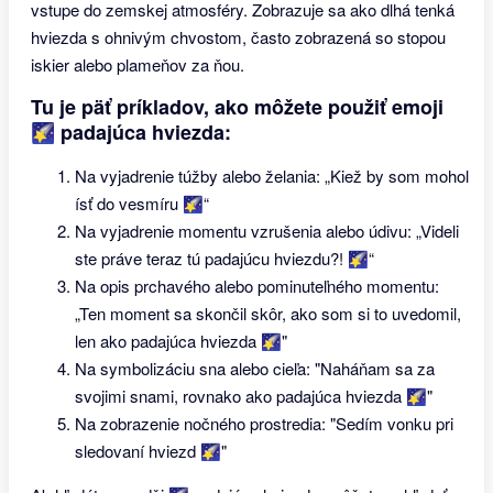
vstupe do zemskej atmosféry. Zobrazuje sa ako dlhá tenká
hviezda s ohnivým chvostom, často zobrazená so stopou
iskier alebo plameňov za ňou.
Tu je päť príkladov, ako môžete použiť emoji
🌠 padajúca hviezda:
Na vyjadrenie túžby alebo želania: „Kiež by som mohol
ísť do vesmíru 🌠“
Na vyjadrenie momentu vzrušenia alebo údivu: „Videli
ste práve teraz tú padajúcu hviezdu?! 🌠“
Na opis prchavého alebo pominuteľného momentu:
„Ten moment sa skončil skôr, ako som si to uvedomil,
len ako padajúca hviezda 🌠"
Na symbolizáciu sna alebo cieľa: "Naháňam sa za
svojimi snami, rovnako ako padajúca hviezda 🌠"
Na zobrazenie nočného prostredia: "Sedím vonku pri
sledovaní hviezd 🌠"