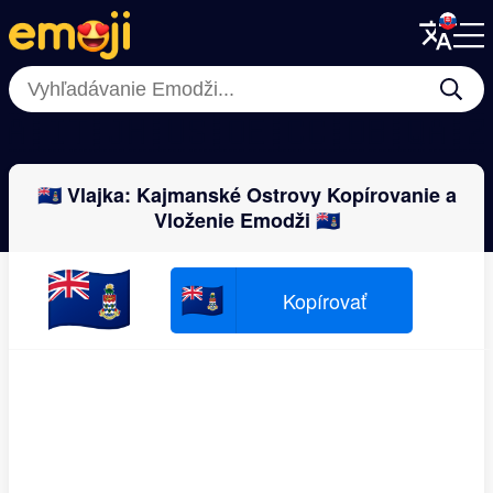
Menu
Menu
Close
Close
🇦🇮
🇹🇯
🇭🇺
🇸🇴
🇪🇨
🇨🇴
🇧🇶
🇦
🇰🇾 Vlajka: Kajmanské Ostrovy Kopírovanie a
Vloženie Emodži 🇰🇾
🇰🇾
🇰🇾
Kopírovať