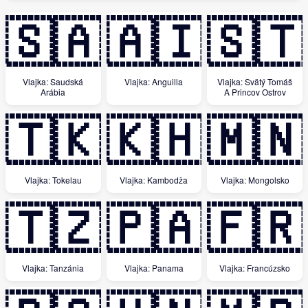
🇸🇦
🇦🇮
🇸🇹
Vlajka: Saudská
Vlajka: Anguilla
Vlajka: Svätý Tomáš
Arábia
A Princov Ostrov
🇹🇰
🇰🇭
🇲🇳
Vlajka: Tokelau
Vlajka: Kambodža
Vlajka: Mongolsko
🇹🇿
🇵🇦
🇫🇷
Vlajka: Tanzánia
Vlajka: Panama
Vlajka: Francúzsko