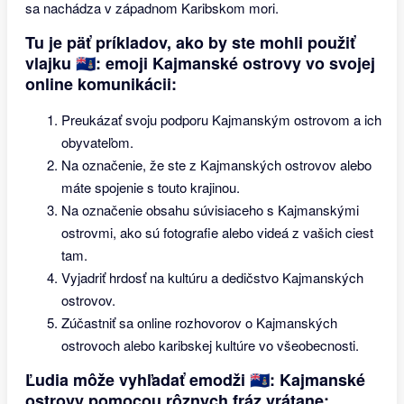
sa nachádza v západnom Karibskom mori.
Tu je päť príkladov, ako by ste mohli použiť
vlajku 🇰🇾: emoji Kajmanské ostrovy vo svojej
online komunikácii:
Preukázať svoju podporu Kajmanským ostrovom a ich
obyvateľom.
Na označenie, že ste z Kajmanských ostrovov alebo
máte spojenie s touto krajinou.
Na označenie obsahu súvisiaceho s Kajmanskými
ostrovmi, ako sú fotografie alebo videá z vašich ciest
tam.
Vyjadriť hrdosť na kultúru a dedičstvo Kajmanských
ostrovov.
Zúčastniť sa online rozhovorov o Kajmanských
ostrovoch alebo karibskej kultúre vo všeobecnosti.
Ľudia môže vyhľadať emodži 🇰🇾: Kajmanské
ostrovy pomocou rôznych fráz vrátane: