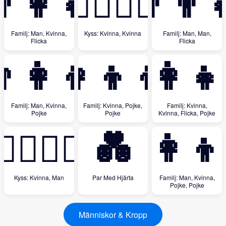
‍👩‍👧
👩‍❤️‍💋‍👩
👨‍👨‍
Familj: Man, Kvinna,
Kyss: Kvinna, Kvinna
Familj: Man, Man,
Flicka
Flicka
‍👩‍👦
👩‍👦‍👦
👩‍👩‍👧
Familj: Man, Kvinna,
Familj: Kvinna, Pojke,
Familj: Kvinna,
Pojke
Pojke
Kvinna, Flicka, Pojke
👩‍❤️‍💋‍👨
💑
👨‍👩‍👦
Kyss: Kvinna, Man
Par Med Hjärta
Familj: Man, Kvinna,
Pojke, Pojke
Människor & Kropp