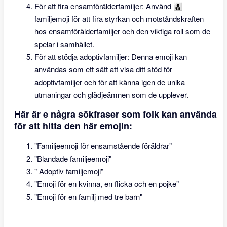
För att fira ensamförälderfamiljer: Använd 👩‍👧‍👦
familjemoji för att fira styrkan och motståndskraften
hos ensamförälderfamiljer och den viktiga roll som de
spelar i samhället.
För att stödja adoptivfamiljer: Denna emoji kan
användas som ett sätt att visa ditt stöd för
adoptivfamiljer och för att känna igen de unika
utmaningar och glädjeämnen som de upplever.
Här är e några sökfraser som folk kan använda
för att hitta den här emojin:
"Familjeemoji för ensamstående föräldrar"
"Blandade familjeemoji"
" Adoptiv familjemoji"
"Emoji för en kvinna, en flicka och en pojke"
"Emoji för en familj med tre barn"