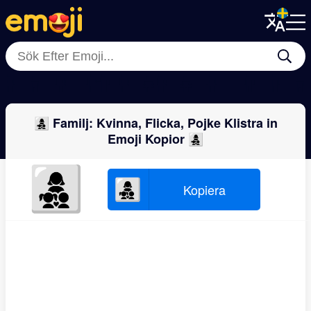
Menu
Menu
Close
Close
👩‍👦
👨‍👩‍👧
👬
👩‍👧
👩‍👩‍👧‍👦
👩‍👩‍👦
👨‍👨‍👦
👨‍👨‍👦
👩‍👧‍👦 Familj: Kvinna, Flicka, Pojke Klistra in
Emoji Kopior 👩‍👧‍👦
👩‍👧‍👦
👩‍👧‍👦
Kopiera