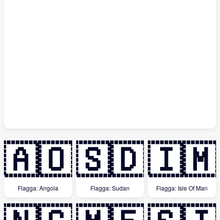
🇦🇴
🇸🇩
🇮🇲
Flagga: Angola
Flagga: Sudan
Flagga: Isle Of Man