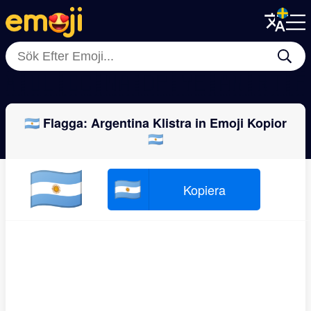
Menu
Menu
Close
Close
🇲🇺
🇱🇨
🇨🇳
🇦🇩
🇵🇾
🇪🇦
🇳🇷
🇹
🇦🇷 Flagga: Argentina Klistra in Emoji Kopior
🇦🇷
🇦🇷
🇦🇷
Kopiera