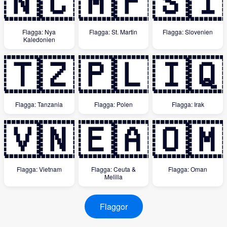
🇳🇨
🇲🇫
🇸🇮
Flagga: Nya
Flagga: St. Martin
Flagga: Slovenien
Kaledonien
🇹🇿
🇵🇱
🇮🇶
Flagga: Tanzania
Flagga: Polen
Flagga: Irak
🇻🇳
🇪🇦
🇴🇲
Flagga: Vietnam
Flagga: Ceuta &
Flagga: Oman
Melilla
Flaggor