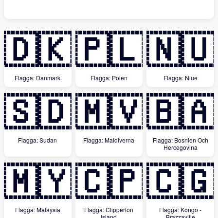
🇩🇰
🇵🇱
🇳🇺
Flagga: Danmark
Flagga: Polen
Flagga: Niue
🇸🇩
🇲🇻
🇧🇦
Flagga: Sudan
Flagga: Maldiverna
Flagga: Bosnien Och
Hercegovina
🇲🇾
🇨🇵
🇨🇬
Flagga: Malaysia
Flagga: Clipperton
Flagga: Kongo -
Island
Brazzaville