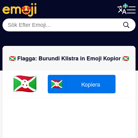
Menu
Menu
Close
Close
🇵🇱
🇦🇪
🇸🇿
🇦🇹
🇹🇱
🇬🇧
🇭🇲
🇧
🇧🇮 Flagga: Burundi Klistra in Emoji Kopior 🇧🇮
🇧🇮
🇧🇮
Kopiera