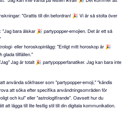
nskningar: "Grattis till din befordran! 🎉 Vi är så stolta över
ll: "Jag bara älskar 🎉 partypopper-emojien. Det är ett så
"
strologi- eller horoskopinlägg: "Enligt mitt horoskop är 🎉
lada tillfällen."
gt: "Jag" Jag är totalt 🎉 partypopperfanatiker. Jag kan bara inte
 att använda sökfraser som "partypopper-emoji," "kändis
rova att söka efter specifika användningsområden för
oligt och kul" eller "astrologifirande". Oavsett hur du
t lägga till lite festlig stil till din digitala kommunikation.