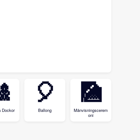

🎈
🎑
 Dockor
Ballong
Månvisningscerem
oni