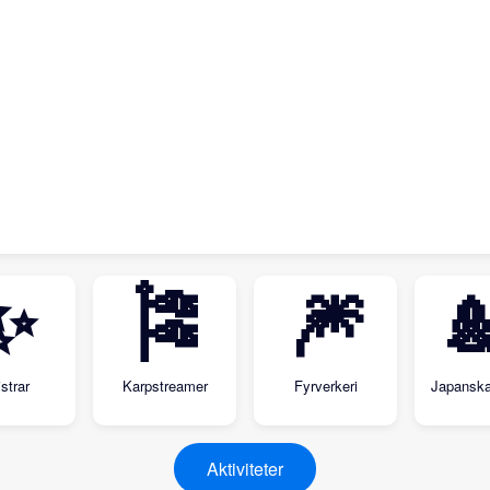
✨
🎏
🎆

strar
Karpstreamer
Fyrverkeri
Japanska
Aktiviteter