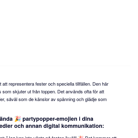
t att representera fester och speciella tillfällen. Den här
som skjuter ut från toppen. Det används ofta för att
ider, såväl som de känslor av spänning och glädje som
ända 🎉 partypopper-emojien i dina
edier och annan digital kommunikation:
fest: "Jag kan inte vänta på festen ikväll! 🎉 Det kommer att