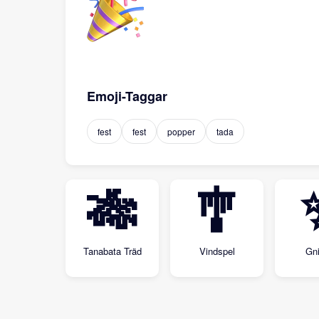
Emoji-Taggar
fest
fest
popper
tada
🎋
🎐
Tanabata Träd
Vindspel
Gni