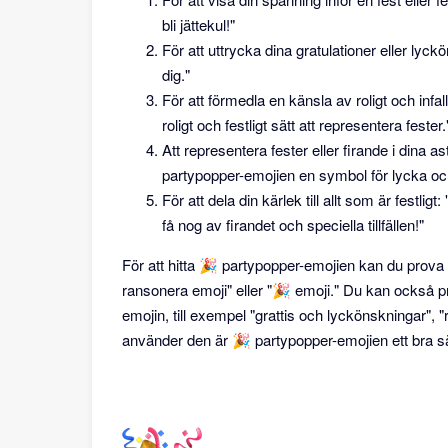
bli jättekul!"
För att uttrycka dina gratulationer eller lyckö
dig."
För att förmedla en känsla av roligt och infa
roligt och festligt sätt att representera fester.
Att representera fester eller firande i dina a
partypopper-emojien en symbol för lycka och g
För att dela din kärlek till allt som är festli
få nog av firandet och speciella tillfällen!"
För att hitta 🎉 partypopper-emojien kan du prova
ransonera emoji" eller "🎉 emoji." Du kan också p
emojin, till exempel "grattis och lyckönskningar", "r
använder den är 🎉 partypopper-emojien ett bra sätt at