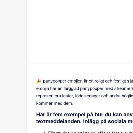
🎉 partypopper-emojien är ett roligt och festligt sät
emojin har en färgglad partypopper med streamers 
representera fester, födelsedagar och andra högt
kommer med dem.
Här är fem exempel på hur du kan anv
textmeddelanden, inlägg på sociala m
För att visa din spänning inför en fest eller 